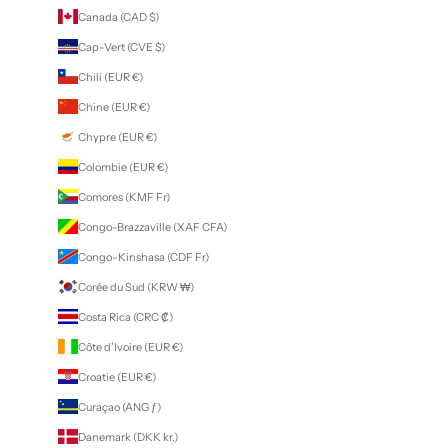
Canada (CAD $)
Cap-Vert (CVE $)
Chili (EUR €)
Chine (EUR €)
Chypre (EUR €)
Colombie (EUR €)
Comores (KMF Fr)
Congo-Brazzaville (XAF CFA)
Congo-Kinshasa (CDF Fr)
Corée du Sud (KRW ₩)
Costa Rica (CRC ₡)
Côte d’Ivoire (EUR €)
Croatie (EUR €)
Curaçao (ANG ƒ)
Danemark (DKK kr.)