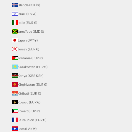
Islande (ISK kr)
Israël (ILS ₪)
Italie (EUR €)
Jamaïque (JMD $)
Japon (JPY ¥)
Jersey (EUR €)
Jordanie (EUR €)
Kazakhstan (EUR €)
Kenya (KES KSh)
Kirghizstan (EUR €)
Kiribati (EUR €)
Kosovo (EUR €)
Koweït (EUR €)
La Réunion (EUR €)
Laos (LAK ₭)