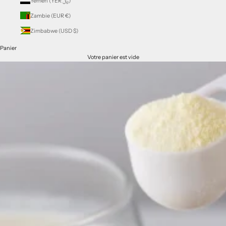
Yémen (YER ﷼)
Zambie (EUR €)
Zimbabwe (USD $)
Panier
Votre panier est vide