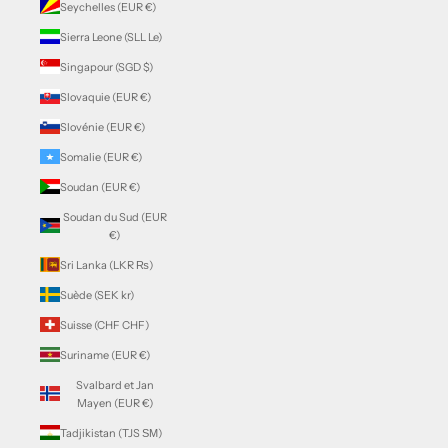
Seychelles (EUR €)
Sierra Leone (SLL Le)
Singapour (SGD $)
Slovaquie (EUR €)
Slovénie (EUR €)
Somalie (EUR €)
Soudan (EUR €)
Soudan du Sud (EUR
€)
Sri Lanka (LKR ₨)
Suède (SEK kr)
Suisse (CHF CHF)
Suriname (EUR €)
Svalbard et Jan
Mayen (EUR €)
Tadjikistan (TJS ЅМ)