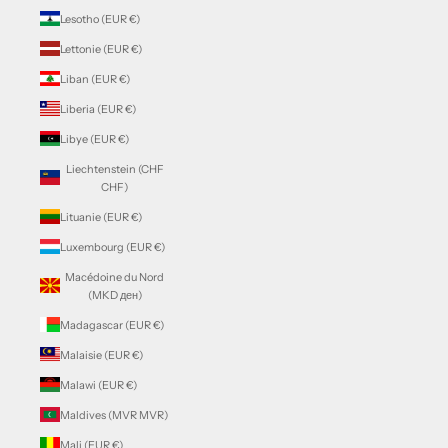
Lesotho (EUR €)
Lettonie (EUR €)
Liban (EUR €)
Liberia (EUR €)
Libye (EUR €)
Liechtenstein (CHF
CHF)
Lituanie (EUR €)
Luxembourg (EUR €)
Macédoine du Nord
(MKD ден)
Madagascar (EUR €)
Malaisie (EUR €)
Malawi (EUR €)
Maldives (MVR MVR)
Mali (EUR €)