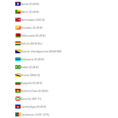
Belize (EUR €)
Bénin (EUR €)
Bermudes (USD $)
Bhoutan (EUR €)
Biélorussie (EUR €)
Bolivie (BOB Bs.)
Bosnie-Herzégovine (BAM КМ)
Botswana (EUR €)
Brésil (EUR €)
Brunei (BND $)
Bulgarie (EUR €)
Burkina Faso (EUR €)
Burundi (BIF Fr)
Cambodge (EUR €)
Cameroun (XAF CFA)