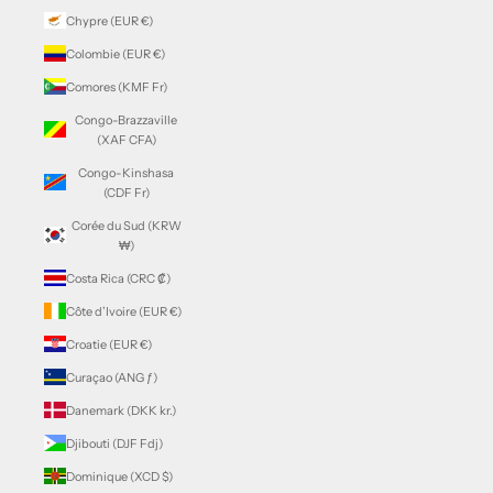
Chypre (EUR €)
Colombie (EUR €)
Comores (KMF Fr)
Congo-Brazzaville
(XAF CFA)
Congo-Kinshasa
(CDF Fr)
Corée du Sud (KRW
₩)
Costa Rica (CRC ₡)
Côte d’Ivoire (EUR €)
Croatie (EUR €)
Curaçao (ANG ƒ)
Danemark (DKK kr.)
Djibouti (DJF Fdj)
Dominique (XCD $)