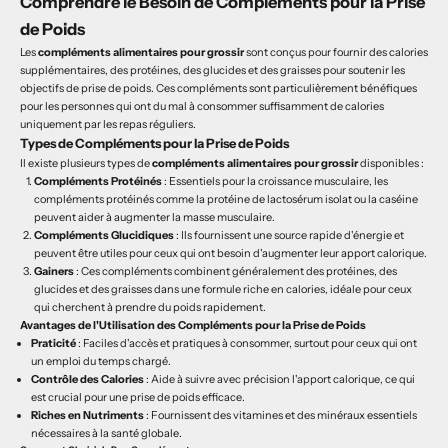
Comprendre le Besoin de Compléments pour la Prise
de Poids
Les
compléments alimentaires pour grossir
sont conçus pour fournir des calories
supplémentaires, des protéines, des glucides et des graisses pour soutenir les
objectifs de prise de poids. Ces compléments sont particulièrement bénéfiques
pour les personnes qui ont du mal à consommer suffisamment de calories
uniquement par les repas réguliers.
Types de Compléments pour la Prise de Poids
Il existe plusieurs types de
compléments alimentaires pour grossir
disponibles :
Compléments Protéinés
: Essentiels pour la croissance musculaire, les
compléments protéinés comme la protéine de lactosérum isolat ou la caséine
peuvent aider à augmenter la masse musculaire.
Compléments Glucidiques
: Ils fournissent une source rapide d'énergie et
peuvent être utiles pour ceux qui ont besoin d'augmenter leur apport calorique.
Gainers
: Ces compléments combinent généralement des protéines, des
glucides et des graisses dans une formule riche en calories, idéale pour ceux
qui cherchent à prendre du poids rapidement.
Avantages de l'Utilisation des Compléments pour la Prise de Poids
Praticité
: Faciles d'accès et pratiques à consommer, surtout pour ceux qui ont
un emploi du temps chargé.
Contrôle des Calories
: Aide à suivre avec précision l'apport calorique, ce qui
est crucial pour une prise de poids efficace.
Riches en Nutriments
: Fournissent des vitamines et des minéraux essentiels
nécessaires à la santé globale.