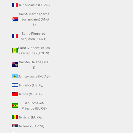
Saint-Martin (EUR €)
Saint-Martin (partie
néerlandaise) (ANG
ƒ)
Saint-Pierre-et-
Miquelon (EUR €)
Saint-Vincent-et-les
Grenadines (XCD $)
Sainte-Hélène (SHP
£)
Sainte-Lucie (XCD $)
Salvador (USD $)
Samoa (WST T)
Sao Tomé-et-
Principe (EUR €)
Sénégal (EUR €)
Serbie (RSD РСД)