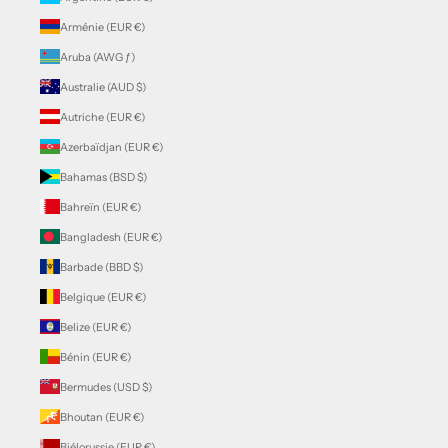
Arménie (EUR €)
Aruba (AWG ƒ)
Australie (AUD $)
Autriche (EUR €)
Azerbaïdjan (EUR €)
Bahamas (BSD $)
Bahreïn (EUR €)
Bangladesh (EUR €)
Barbade (BBD $)
Belgique (EUR €)
Belize (EUR €)
Bénin (EUR €)
Bermudes (USD $)
Bhoutan (EUR €)
Biélorussie (EUR €)