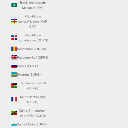
R.A.S. chinoise de
Macao (EUR €)
République
centrafricaine (XAF
CFA)
République
dominicaine (DOP $)
Roumanie (RON Lei)
Royaume-Uni (GBP £)
Russie (EUR €)
Rwanda (EUR €)
Sahara occidental
(EUR €)
Saint-Barthélemy
(EUR €)
Saint-Christophe-
et-Niévès (XCD $)
Saint-Marin (EUR €)