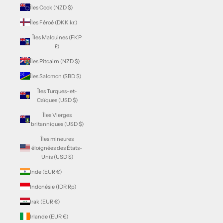
Îles Cook (NZD $)
Îles Féroé (DKK kr.)
Îles Malouines (FKP
£)
Îles Pitcairn (NZD $)
Îles Salomon (SBD $)
Îles Turques-et-
Caïques (USD $)
Îles Vierges
britanniques (USD $)
Îles mineures
éloignées des États-
Unis (USD $)
Inde (EUR €)
Indonésie (IDR Rp)
Irak (EUR €)
Irlande (EUR €)