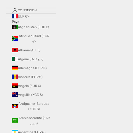
CONNEXION
EUR €
Pays
Afghanistan (EUR €)
Afrique du Sud (EUR
€)
Albanie (ALL L)
Algérie (DZD د.ج)
Allemagne (EUR €)
Andorre (EUR €)
Angola (EUR €)
Anguilla (XCD $)
Antigua-et-Barbuda
(XCD $)
Arabie saoudite (SAR
ر.س)
Argentine (EUR €)