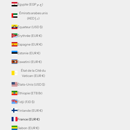
Égypte (EGP ج.م)
Émirats arabes unis
(AED د.إ)
Équateur (USD $)
Érythrée (EUR €)
Espagne (EUR €)
Estonie (EUR €)
Eswatini (EUR €)
État de la Cité du
Vatican (EUR €)
États-Unis (USD $)
Éthiopie (ETB Br)
Fidji (FJD $)
Finlande (EUR €)
France (EUR €)
Gabon (EUR €)