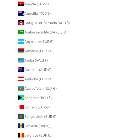
Angola (EUR €)
Anguilla (XCD $)
Antigua-et-Barbuda (XCD $)
Arabie saoudite (SAR ر.س)
Argentine (EUR €)
Arménie (EUR €)
Aruba (AWG ƒ)
Australie (AUD $)
Autriche (EUR €)
Azerbaïdjan (EUR €)
Bahamas (BSD $)
Bahreïn (EUR €)
Bangladesh (EUR €)
Barbade (BBD $)
Belgique (EUR €)