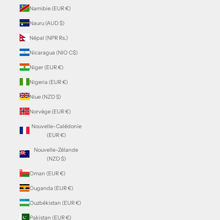
Namibie (EUR €)
Nauru (AUD $)
Népal (NPR Rs.)
Nicaragua (NIO C$)
Niger (EUR €)
Nigeria (EUR €)
Niue (NZD $)
Norvège (EUR €)
Nouvelle-Calédonie
(EUR €)
Nouvelle-Zélande
(NZD $)
Oman (EUR €)
Ouganda (EUR €)
Ouzbékistan (EUR €)
Pakistan (EUR €)