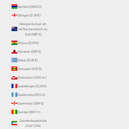
Gambie (GMD D)
Géorgie (EUR €)
Géorgie du Sud-et-
les Îles Sandwich du
Sud (GBP £)
Ghana (EUR €)
Gibraltar (GBP £)
Grèce (EUR €)
Grenade (XCD $)
Groenland (DKK kr.)
Guadeloupe (EUR €)
Guatemala (GTQ Q)
Guernesey (GBP £)
Guinée (GNF Fr)
Guinée équatoriale
(XAF CFA)