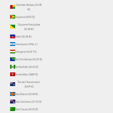
Guinée-Bissau (EUR
€)
Guyana (GYD $)
Guyane française
(EUR €)
Haïti (EUR €)
Honduras (HNL L)
Hongrie (HUF Ft)
Île Christmas (AUD $)
Île Norfolk (AUD $)
Île de Man (GBP £)
Île de l’Ascension
(SHP £)
Îles Åland (EUR €)
Îles Caïmans (KYD $)
Îles Cocos (AUD $)