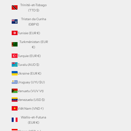
Trinité-et-Tobago
(TTD $)
Tristan da Cunha
(GBP £)
Tunisie (EUR €)
Turkménistan (EUR
€)
Turquie (EUR €)
Tuvalu (AUD $)
Ukraine (EUR €)
Uruguay (UYU $U)
Vanuatu (VUV Vt)
Venezuela (USD $)
Viêt Nam (VND ₫)
Wallis-et-Futuna
(EUR €)