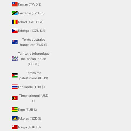
Taïwan (TWD $)
Tanzanie (TZS Sh)
Tchad (XAF CFA)
Tchéquie (CZK Kč)
Terres australes
françaises (EUR €)
Territoire britannique
de l’océan Indien
(USD $)
Territoires
palestiniens (ILS ₪)
Thaïlande (THB ฿)
Timor oriental (USD
$)
Togo (EUR €)
Tokelau (NZD $)
Tonga (TOP T$)