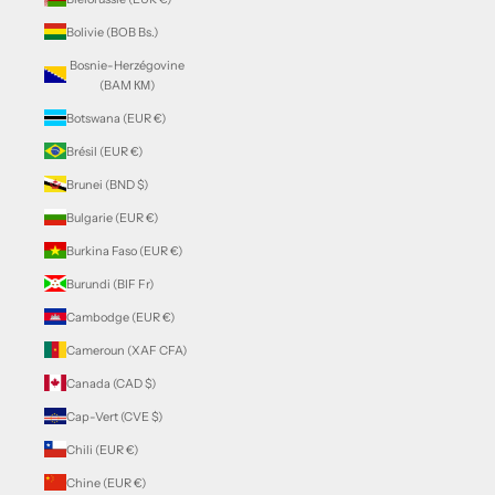
Bolivie (BOB Bs.)
Bosnie-Herzégovine
(BAM КМ)
Botswana (EUR €)
Brésil (EUR €)
Brunei (BND $)
Bulgarie (EUR €)
Burkina Faso (EUR €)
Burundi (BIF Fr)
Cambodge (EUR €)
Cameroun (XAF CFA)
Canada (CAD $)
Cap-Vert (CVE $)
Chili (EUR €)
Chine (EUR €)