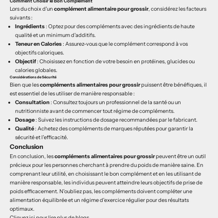
Comment Choisir le Bon Complément
Lors du choix d'un
complément alimentaire pour grossir
, considérez les facteurs
suivants :
Ingrédients
: Optez pour des compléments avec des ingrédients de haute
qualité et un minimum d'additifs.
Teneur en Calories
: Assurez-vous que le complément correspond à vos
objectifs caloriques.
Objectif
: Choisissez en fonction de votre besoin en protéines, glucides ou
calories globales.
Considérations de Sécurité
Bien que les
compléments alimentaires pour grossir
puissent être bénéfiques, il
est essentiel de les utiliser de manière responsable :
Consultation
: Consultez toujours un professionnel de la santé ou un
nutritionniste avant de commencer tout régime de compléments.
Dosage
: Suivez les instructions de dosage recommandées par le fabricant.
Qualité
: Achetez des compléments de marques réputées pour garantir la
sécurité et l'efficacité.
Conclusion
En conclusion, les
compléments alimentaires pour grossir
peuvent être un outil
précieux pour les personnes cherchant à prendre du poids de manière saine. En
comprenant leur utilité, en choisissant le bon complément et en les utilisant de
manière responsable, les individus peuvent atteindre leurs objectifs de prise de
poids efficacement. N'oubliez pas, les compléments doivent compléter une
alimentation équilibrée et un régime d'exercice régulier pour des résultats
optimaux.
Cliquez ici pour lire plus de blogs