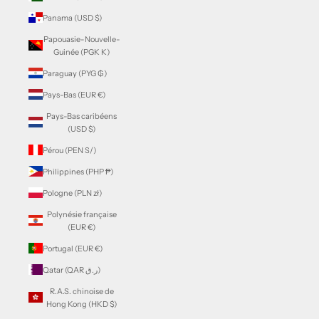
Panama (USD $)
Papouasie-Nouvelle-
Guinée (PGK K)
Paraguay (PYG ₲)
Pays-Bas (EUR €)
Pays-Bas caribéens
(USD $)
Pérou (PEN S/)
Philippines (PHP ₱)
Pologne (PLN zł)
Polynésie française
(EUR €)
Portugal (EUR €)
Qatar (QAR ر.ق)
R.A.S. chinoise de
Hong Kong (HKD $)