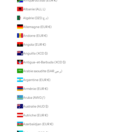
Afrique du Sud (EUR €)
Albanie (ALL L)
Algérie (DZD د.ج)
Allemagne (EUR €)
Andorre (EUR €)
Angola (EUR €)
Anguilla (XCD $)
Antigua-et-Barbuda (XCD $)
Arabie saoudite (SAR ر.س)
Argentine (EUR €)
Arménie (EUR €)
Aruba (AWG ƒ)
Australie (AUD $)
Autriche (EUR €)
Azerbaïdjan (EUR €)