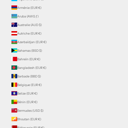
Arménie (EUR €)
Aruba (AWG ƒ)
Australie (AUD $)
Autriche (EUR €)
Azerbaïdjan (EUR €)
Bahamas (BSD $)
Bahreïn (EUR €)
Bangladesh (EUR €)
Barbade (BBD $)
Belgique (EUR €)
Belize (EUR €)
Bénin (EUR €)
Bermudes (USD $)
Bhoutan (EUR €)
Biélorussie (EUR €)