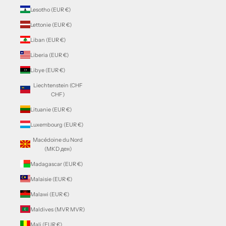
Lesotho (EUR €)
Lettonie (EUR €)
Liban (EUR €)
Liberia (EUR €)
Libye (EUR €)
Liechtenstein (CHF
CHF)
Lituanie (EUR €)
Luxembourg (EUR €)
Macédoine du Nord
(MKD ден)
Madagascar (EUR €)
Malaisie (EUR €)
Malawi (EUR €)
Maldives (MVR MVR)
Mali (EUR €)