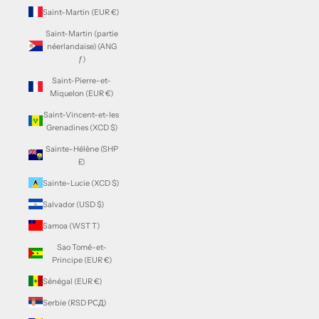
Saint-Martin (EUR €)
Saint-Martin (partie
néerlandaise) (ANG
ƒ)
Saint-Pierre-et-
Miquelon (EUR €)
Saint-Vincent-et-les
Grenadines (XCD $)
Sainte-Hélène (SHP
£)
Sainte-Lucie (XCD $)
Salvador (USD $)
Samoa (WST T)
Sao Tomé-et-
Principe (EUR €)
Sénégal (EUR €)
Serbie (RSD РСД)