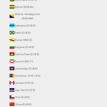
Bolivie (BOB Bs.)
Bosnie-Herzégovine
(BAM КМ)
Botswana (EUR €)
Brésil (EUR €)
Brunei (BND $)
Bulgarie (EUR €)
Burkina Faso (EUR €)
Burundi (BIF Fr)
Cambodge (EUR €)
Cameroun (XAF CFA)
Canada (CAD $)
Cap-Vert (CVE $)
Chili (EUR €)
Chine (EUR €)