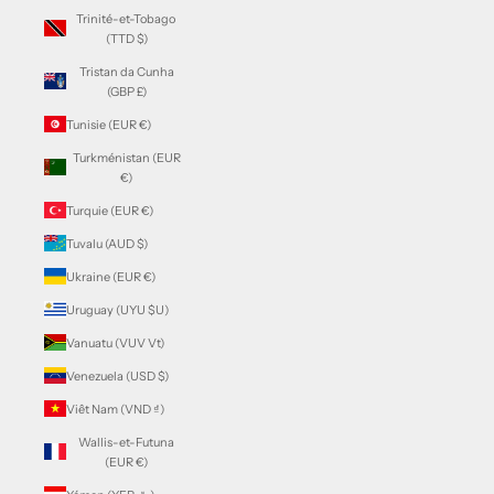
Trinité-et-Tobago
(TTD $)
Tristan da Cunha
(GBP £)
Tunisie (EUR €)
Turkménistan (EUR
€)
Turquie (EUR €)
Tuvalu (AUD $)
Ukraine (EUR €)
Uruguay (UYU $U)
Vanuatu (VUV Vt)
Venezuela (USD $)
Viêt Nam (VND ₫)
Wallis-et-Futuna
(EUR €)