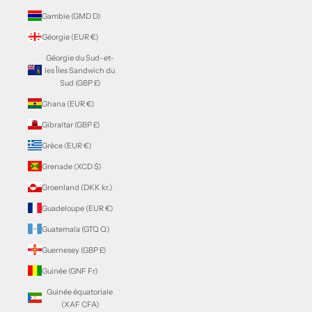
Gambie (GMD D)
Géorgie (EUR €)
Géorgie du Sud-et-
les Îles Sandwich du
Sud (GBP £)
Ghana (EUR €)
Gibraltar (GBP £)
Grèce (EUR €)
Grenade (XCD $)
Groenland (DKK kr.)
Guadeloupe (EUR €)
Guatemala (GTQ Q)
Guernesey (GBP £)
Guinée (GNF Fr)
Guinée équatoriale
(XAF CFA)