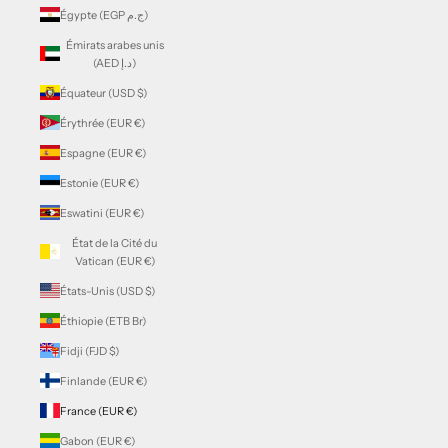
Égypte (EGP ج.م)
Émirats arabes unis
(AED د.إ)
Équateur (USD $)
Érythrée (EUR €)
Espagne (EUR €)
Estonie (EUR €)
Eswatini (EUR €)
État de la Cité du
Vatican (EUR €)
États-Unis (USD $)
Éthiopie (ETB Br)
Fidji (FJD $)
Finlande (EUR €)
France (EUR €)
Gabon (EUR €)