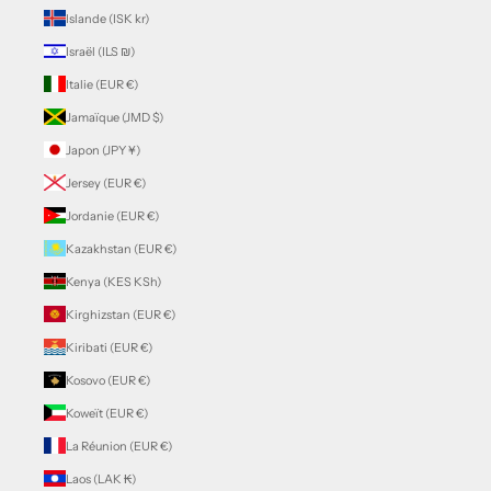
Islande (ISK kr)
Israël (ILS ₪)
Italie (EUR €)
Jamaïque (JMD $)
Japon (JPY ¥)
Jersey (EUR €)
Jordanie (EUR €)
Kazakhstan (EUR €)
Kenya (KES KSh)
Kirghizstan (EUR €)
Kiribati (EUR €)
Kosovo (EUR €)
Koweït (EUR €)
La Réunion (EUR €)
Laos (LAK ₭)