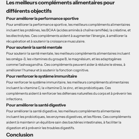
Les meilleurs compléments alimentaires pour
différents objectifs
Pour améliorer la performance sportive
Pour améliorer la performance sportive, les meilleurs compléments alimentaires
incluent les protéines, les BCAA (acides aminés à chaîne ramifiée), la créatine, et
les électrolytes. Ces compléments aident à augmenter l'énergie, à améliorer la
récupération et à soutenir la croissance musculaire.
Pour soutenir la santé mentale
Pour soutenir la santé mentale, les meilleurs compléments alimentaires incluent
les oméga-3, les vitamines du groupe B, le magnésium, et les adaptogènes
comme l'ashwagandha. Ces compléments peuvent aider à réduire le stress, à
améliorer l'humeur et à soutenir la fonction cognitive.
Pour renforcer le système immunitaire
Pour renforcer le système immunitaire, les meilleurs compléments alimentaires
incluent la vitamine C, la vitamine D, le zinc, et les probiotiques. Ces
compléments aident à renforcer les défenses naturelles du corps et à prévenir les
infections.
Pour améliorer la santé digestive
Pour améliorer la santé digestive, les meilleurs compléments alimentaires
incluent les probiotiques, les enzymes digestives, et les fibres. Ces compléments
aident à maintenir un équilibre sain des bactéries intestinales, à faciliter la
digestion et à prévenir les troubles digestifs.
Conclusion