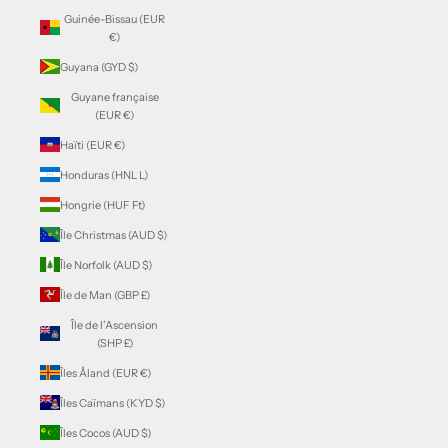
Guinée-Bissau (EUR
€)
Guyana (GYD $)
Guyane française
(EUR €)
Haïti (EUR €)
Honduras (HNL L)
Hongrie (HUF Ft)
Île Christmas (AUD $)
Île Norfolk (AUD $)
Île de Man (GBP £)
Île de l’Ascension
(SHP £)
Îles Åland (EUR €)
Îles Caïmans (KYD $)
Îles Cocos (AUD $)