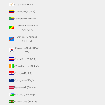
Chypre (EUR €)
Colombie (EUR €)
Comores (KMF Fr)
Congo-Brazzaville
(XAF CFA)
Congo-Kinshasa
(CDF Fr)
Corée du Sud (KRW
₩)
Costa Rica (CRC ₡)
Côte d’Ivoire (EUR €)
Croatie (EUR €)
Curaçao (ANG ƒ)
Danemark (DKK kr.)
Djibouti (DJF Fdj)
Dominique (XCD $)