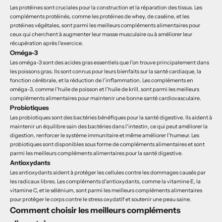
Les protéines sont cruciales pour la construction et la réparation des tissus. Les
compléments protéinés, comme les protéines de whey, de caséine, et les
protéines végétales, sont parmi les meilleurs compléments alimentaires pour
ceux qui cherchent à augmenter leur masse musculaire ou à améliorer leur
récupération après l'exercice.
Oméga-3
Les oméga-3 sont des acides gras essentiels que l'on trouve principalement dans
les poissons gras. Ils sont connus pour leurs bienfaits sur la santé cardiaque, la
fonction cérébrale, et la réduction de l'inflammation. Les compléments en
oméga-3, comme l'huile de poisson et l'huile de krill, sont parmi les meilleurs
compléments alimentaires pour maintenir une bonne santé cardiovasculaire.
Probiotiques
Les probiotiques sont des bactéries bénéfiques pour la santé digestive. Ils aident à
maintenir un équilibre sain des bactéries dans l'intestin, ce qui peut améliorer la
digestion, renforcer le système immunitaire et même améliorer l'humeur. Les
probiotiques sont disponibles sous forme de compléments alimentaires et sont
parmi les meilleurs compléments alimentaires pour la santé digestive.
Antioxydants
Les antioxydants aident à protéger les cellules contre les dommages causés par
les radicaux libres. Les compléments d'antioxydants, comme la vitamine E, la
vitamine C, et le sélénium, sont parmi les meilleurs compléments alimentaires
pour protéger le corps contre le stress oxydatif et soutenir une peau saine.
Comment choisir les meilleurs compléments