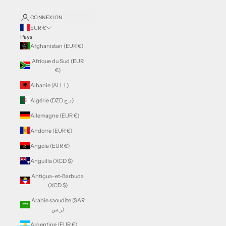
CONNEXION
EUR €
Pays
Afghanistan (EUR €)
Afrique du Sud (EUR
€)
Albanie (ALL L)
Algérie (DZD د.ج)
Allemagne (EUR €)
Andorre (EUR €)
Angola (EUR €)
Anguilla (XCD $)
Antigua-et-Barbuda
(XCD $)
Arabie saoudite (SAR
ر.س)
Argentine (EUR €)