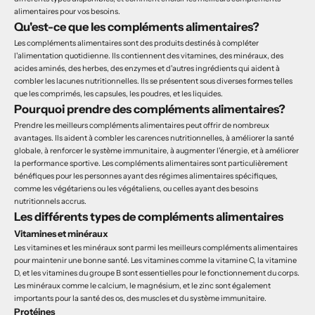
alimentaires pour vos besoins.
Qu'est-ce que les compléments alimentaires?
Les compléments alimentaires sont des produits destinés à compléter
l'alimentation quotidienne. Ils contiennent des vitamines, des minéraux, des
acides aminés, des herbes, des enzymes et d'autres ingrédients qui aident à
combler les lacunes nutritionnelles. Ils se présentent sous diverses formes telles
que les comprimés, les capsules, les poudres, et les liquides.
Pourquoi prendre des compléments alimentaires?
Prendre les meilleurs compléments alimentaires peut offrir de nombreux
avantages. Ils aident à combler les carences nutritionnelles, à améliorer la santé
globale, à renforcer le système immunitaire, à augmenter l'énergie, et à améliorer
la performance sportive. Les compléments alimentaires sont particulièrement
bénéfiques pour les personnes ayant des régimes alimentaires spécifiques,
comme les végétariens ou les végétaliens, ou celles ayant des besoins
nutritionnels accrus.
Les différents types de compléments alimentaires
Vitamines et minéraux
Les vitamines et les minéraux sont parmi les meilleurs compléments alimentaires
pour maintenir une bonne santé. Les vitamines comme la vitamine C, la vitamine
D, et les vitamines du groupe B sont essentielles pour le fonctionnement du corps.
Les minéraux comme le calcium, le magnésium, et le zinc sont également
importants pour la santé des os, des muscles et du système immunitaire.
Protéines