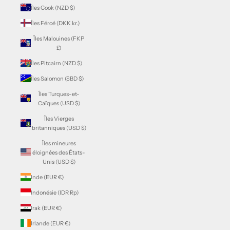
Îles Cook (NZD $)
Îles Féroé (DKK kr.)
Îles Malouines (FKP
£)
Îles Pitcairn (NZD $)
Îles Salomon (SBD $)
Îles Turques-et-
Caïques (USD $)
Îles Vierges
britanniques (USD $)
Îles mineures
éloignées des États-
Unis (USD $)
Inde (EUR €)
Indonésie (IDR Rp)
Irak (EUR €)
Irlande (EUR €)