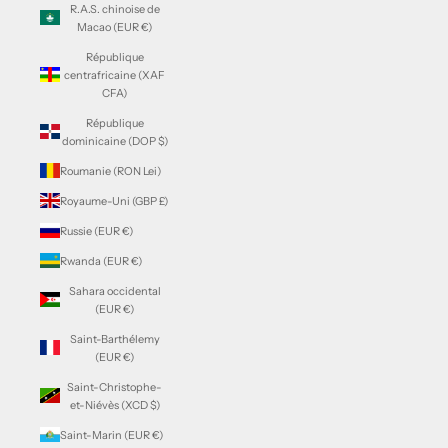
R.A.S. chinoise de
Macao (EUR €)
République
centrafricaine (XAF
CFA)
République
dominicaine (DOP $)
Roumanie (RON Lei)
Royaume-Uni (GBP £)
Russie (EUR €)
Rwanda (EUR €)
Sahara occidental
(EUR €)
Saint-Barthélemy
(EUR €)
Saint-Christophe-
et-Niévès (XCD $)
Saint-Marin (EUR €)