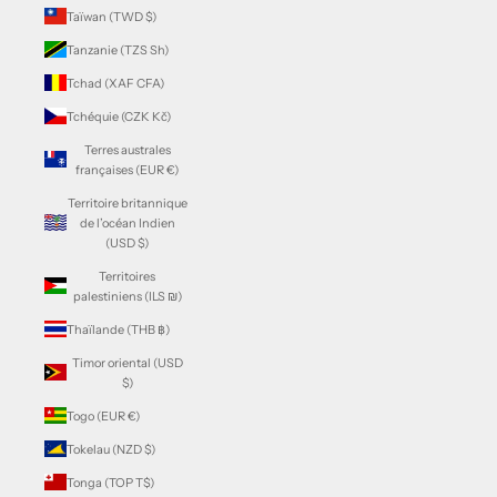
Taïwan (TWD $)
Tanzanie (TZS Sh)
Tchad (XAF CFA)
Tchéquie (CZK Kč)
Terres australes
françaises (EUR €)
Territoire britannique
de l’océan Indien
(USD $)
Territoires
palestiniens (ILS ₪)
Thaïlande (THB ฿)
Timor oriental (USD
$)
Togo (EUR €)
Tokelau (NZD $)
Tonga (TOP T$)