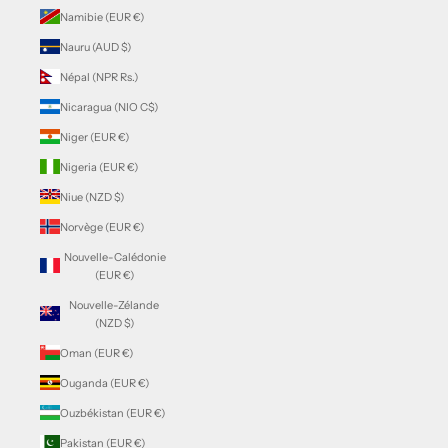
Namibie (EUR €)
Nauru (AUD $)
Népal (NPR Rs.)
Nicaragua (NIO C$)
Niger (EUR €)
Nigeria (EUR €)
Niue (NZD $)
Norvège (EUR €)
Nouvelle-Calédonie
(EUR €)
Nouvelle-Zélande
(NZD $)
Oman (EUR €)
Ouganda (EUR €)
Ouzbékistan (EUR €)
Pakistan (EUR €)