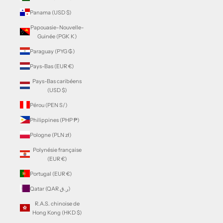
Panama (USD $)
Papouasie-Nouvelle-
Guinée (PGK K)
Paraguay (PYG ₲)
Pays-Bas (EUR €)
Pays-Bas caribéens
(USD $)
Pérou (PEN S/)
Philippines (PHP ₱)
Pologne (PLN zł)
Polynésie française
(EUR €)
Portugal (EUR €)
Qatar (QAR ر.ق)
R.A.S. chinoise de
Hong Kong (HKD $)