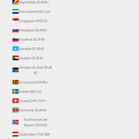
Seychelles (EUR €)
Sierra Leone (SLL Le)
Singapour (SGD $)
Slovaquie (EUR €)
Slovénie (EUR €)
Somalie (EUR €)
Soudan (EUR €)
Soudan du Sud (EUR
€)
Sri Lanka (LKR ₨)
Suède (SEK kr)
Suisse (CHF CHF)
Suriname (EUR €)
Svalbard et Jan
Mayen (EUR €)
Tadjikistan (TJS ЅМ)