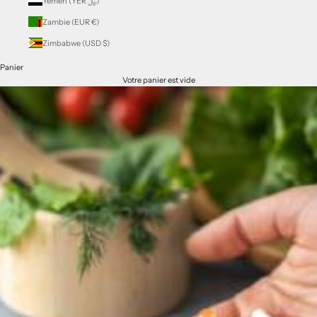
Yémen (YER ﷼)
Zambie (EUR €)
Zimbabwe (USD $)
Panier
Votre panier est vide