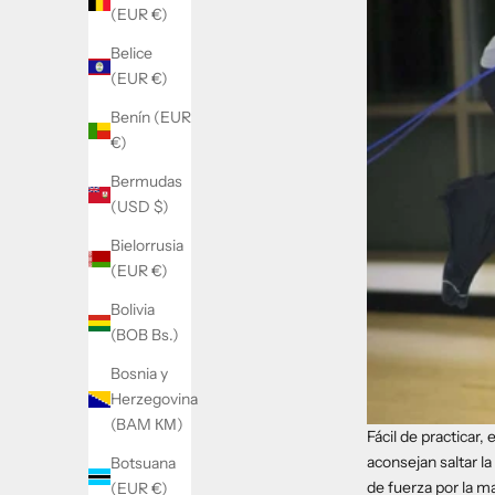
(EUR €)
Belice
(EUR €)
Benín (EUR
€)
Bermudas
(USD $)
Bielorrusia
(EUR €)
Bolivia
(BOB Bs.)
Bosnia y
Herzegovina
(BAM КМ)
Fácil de practicar,
aconsejan
saltar l
Botsuana
de fuerza por la m
(EUR €)