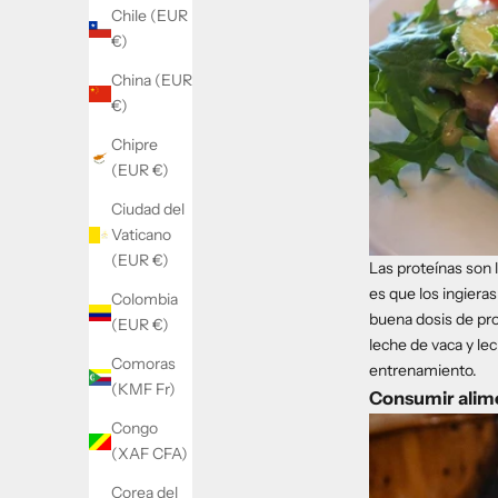
Chile (EUR
€)
China (EUR
€)
Chipre
(EUR €)
Ciudad del
Vaticano
(EUR €)
Las proteínas son 
es que los ingiera
Colombia
buena dosis de pro
(EUR €)
leche de vaca y le
Comoras
entrenamiento.
(KMF Fr)
Consumir alimen
Congo
(XAF CFA)
Corea del