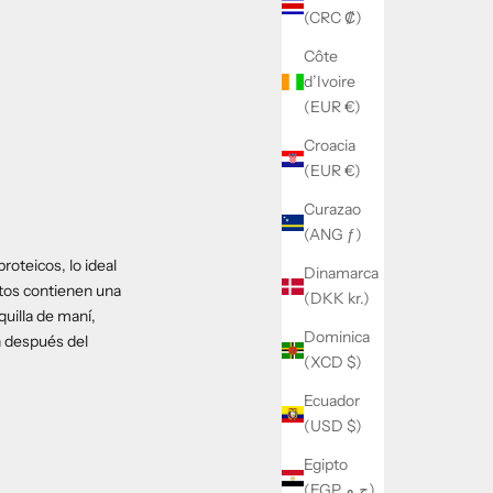
(CRC ₡)
Côte
d’Ivoire
(EUR €)
Croacia
(EUR €)
Curazao
(ANG ƒ)
roteicos, lo ideal
Dinamarca
ntos contienen una
(DKK kr.)
uilla de maní,
Dominica
n después del
(XCD $)
Ecuador
(USD $)
Egipto
(EGP ج.م)