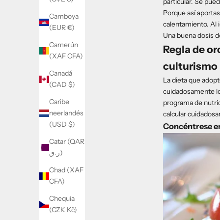
particular. Se pued
Porque así aportas
Camboya
calentamiento. Al i
(EUR €)
Una buena dosis de
Camerún
Regla de or
(XAF CFA)
culturismo
Canadá
La dieta que adopt
(CAD $)
cuidadosamente lo
Caribe
programa de nutric
neerlandés
calcular cuidadosa
(USD $)
Concéntrese en
Catar (QAR
ر.ق)
Chad (XAF
CFA)
Chequia
(CZK Kč)