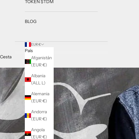
TOKEN $TDM
BLOG
EUR €
País
Cesta
Afganistán
(EUR €)
Albania
(ALL L)
Alemania
(EUR €)
Andorra
(EUR €)
Angola
(EUR €)