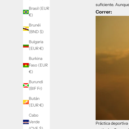
suficiente. Aunque
Brasil (EUR
Correr:
€)
Brunéi
(BND $)
Bulgaria
(EUR €)
Burkina
Faso (EUR
€)
Burundi
(BIF Fr)
Bután
(EUR €)
Cabo
Verde
Práctica deportiva
(CVE $)