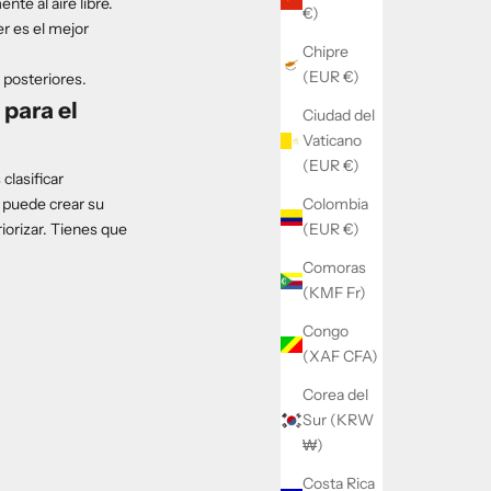
nte al aire libre.
€)
er es el mejor
Chipre
(EUR €)
 posteriores.
 para el
Ciudad del
Vaticano
(EUR €)
clasificar
 puede crear su
Colombia
iorizar. Tienes que
(EUR €)
Comoras
(KMF Fr)
Congo
(XAF CFA)
Corea del
Sur (KRW
₩)
Costa Rica