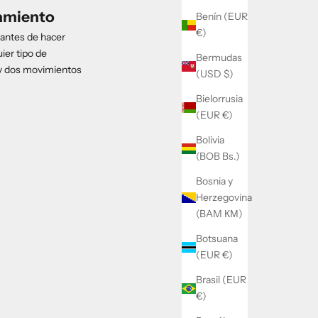
tamiento
Benín (EUR
€)
 antes de hacer
uier tipo de
Bermudas
ay dos movimientos
(USD $)
Bielorrusia
(EUR €)
Bolivia
(BOB Bs.)
Bosnia y
Herzegovina
(BAM КМ)
Botsuana
(EUR €)
Brasil (EUR
€)