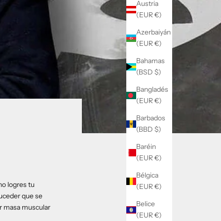
Austria
(EUR €)
Azerbaiyán
(EUR €)
Bahamas
(BSD $)
Bangladés
(EUR €)
Barbados
(BBD $)
Baréin
(EUR €)
Bélgica
no logres tu
(EUR €)
suceder que se
Belice
ar masa muscular
(EUR €)