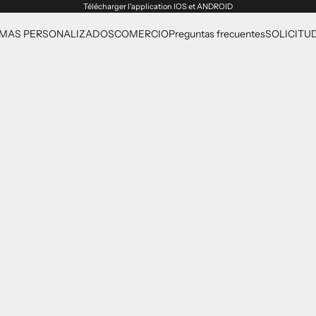
Télécharger l'application
IOS
et
ANDROID
MAS PERSONALIZADOS
COMERCIO
Preguntas frecuentes
SOLICITU