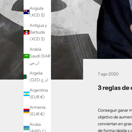
Anguila
(XCD $)
Antigua y
Barbuda
(XCD $)
Arabia
Saudí (SAR
ر.س)
Argelia
7 ago 2020
(DZD د.ج)
3 reglas de
Argentina
(EUR €)
Armenia
Conseguir ganar ma
(EUR €)
objetivo de aument
conviertan en gras
Aruba
de forma rápida y 
(AWG ƒ)