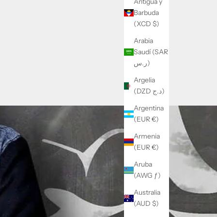
Antigua y
Barbuda
(XCD $)
Arabia
Saudí (SAR
ر.س)
Argelia
(DZD د.ج)
Argentina
(EUR €)
Armenia
(EUR €)
Aruba
(AWG ƒ)
Australia
(AUD $)