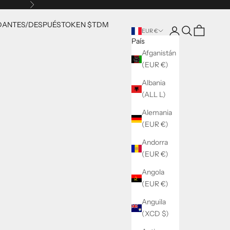
Siguiente
D
ANTES/DESPUÉS
TOKEN $TDM
Abrir página de la 
Abrir búsqueda
Abrir cesta
EUR €
País
Afganistán
(EUR €)
Albania
(ALL L)
Alemania
(EUR €)
Andorra
(EUR €)
Angola
(EUR €)
Anguila
(XCD $)