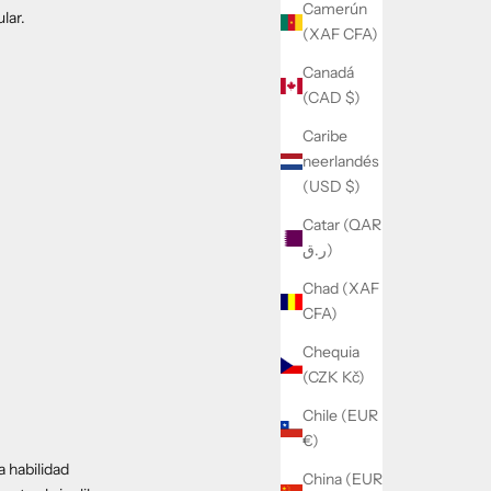
Camerún
lar.
(XAF CFA)
Canadá
(CAD $)
Caribe
neerlandés
(USD $)
Catar (QAR
ر.ق)
Chad (XAF
CFA)
Chequia
(CZK Kč)
Chile (EUR
€)
a habilidad
China (EUR