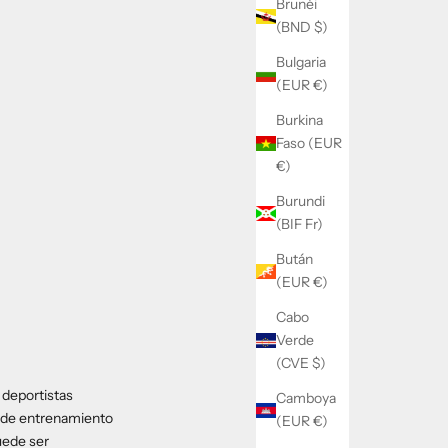
Brunéi
(BND $)
Bulgaria
(EUR €)
Burkina
Faso (EUR
€)
Burundi
(BIF Fr)
Bután
(EUR €)
Cabo
Verde
(CVE $)
s deportistas
Camboya
os de entrenamiento
(EUR €)
uede ser