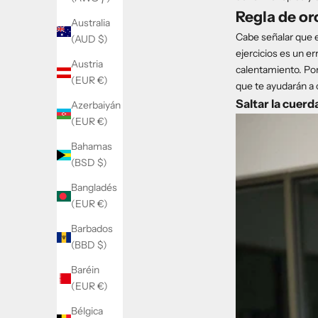
Regla de or
Australia
Cabe señalar que e
(AUD $)
ejercicios es un er
Austria
calentamiento. Po
(EUR €)
que te ayudarán a
Saltar la cuerd
Azerbaiyán
(EUR €)
Bahamas
(BSD $)
Bangladés
(EUR €)
Barbados
(BBD $)
Baréin
(EUR €)
Bélgica