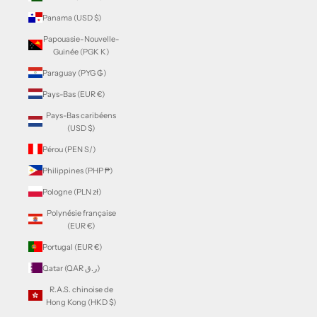
Panama (USD $)
Papouasie-Nouvelle-
Guinée (PGK K)
Paraguay (PYG ₲)
Pays-Bas (EUR €)
Pays-Bas caribéens
(USD $)
Pérou (PEN S/)
Philippines (PHP ₱)
Pologne (PLN zł)
Polynésie française
(EUR €)
Portugal (EUR €)
Qatar (QAR ر.ق)
R.A.S. chinoise de
Hong Kong (HKD $)