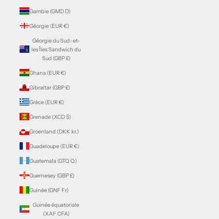
Gambie (GMD D)
Géorgie (EUR €)
Géorgie du Sud-et-
les Îles Sandwich du
Sud (GBP £)
Ghana (EUR €)
Gibraltar (GBP £)
Grèce (EUR €)
Grenade (XCD $)
Groenland (DKK kr.)
Guadeloupe (EUR €)
Guatemala (GTQ Q)
Guernesey (GBP £)
Guinée (GNF Fr)
Guinée équatoriale
(XAF CFA)