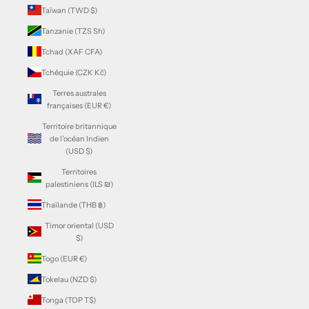
Taïwan (TWD $)
Tanzanie (TZS Sh)
Tchad (XAF CFA)
Tchéquie (CZK Kč)
Terres australes
françaises (EUR €)
Territoire britannique
de l’océan Indien
(USD $)
Territoires
palestiniens (ILS ₪)
Thaïlande (THB ฿)
Timor oriental (USD
$)
Togo (EUR €)
Tokelau (NZD $)
Tonga (TOP T$)