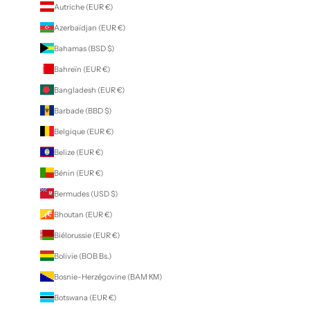
Autriche (EUR €)
Azerbaïdjan (EUR €)
Bahamas (BSD $)
Bahreïn (EUR €)
Bangladesh (EUR €)
Barbade (BBD $)
Belgique (EUR €)
Belize (EUR €)
Bénin (EUR €)
Bermudes (USD $)
Bhoutan (EUR €)
Biélorussie (EUR €)
Bolivie (BOB Bs.)
Bosnie-Herzégovine (BAM КМ)
Botswana (EUR €)