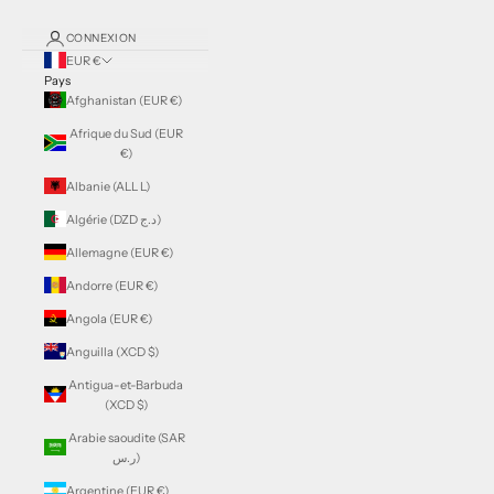
CONNEXION
EUR €
Pays
Afghanistan (EUR €)
Afrique du Sud (EUR
€)
Albanie (ALL L)
Algérie (DZD د.ج)
Allemagne (EUR €)
Andorre (EUR €)
Angola (EUR €)
Anguilla (XCD $)
Antigua-et-Barbuda
(XCD $)
Arabie saoudite (SAR
ر.س)
Argentine (EUR €)