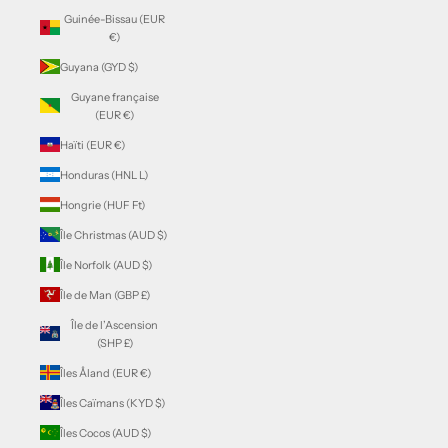
Guinée-Bissau (EUR
€)
Guyana (GYD $)
Guyane française
(EUR €)
Haïti (EUR €)
Honduras (HNL L)
Hongrie (HUF Ft)
Île Christmas (AUD $)
Île Norfolk (AUD $)
Île de Man (GBP £)
Île de l’Ascension
(SHP £)
Îles Åland (EUR €)
Îles Caïmans (KYD $)
Îles Cocos (AUD $)