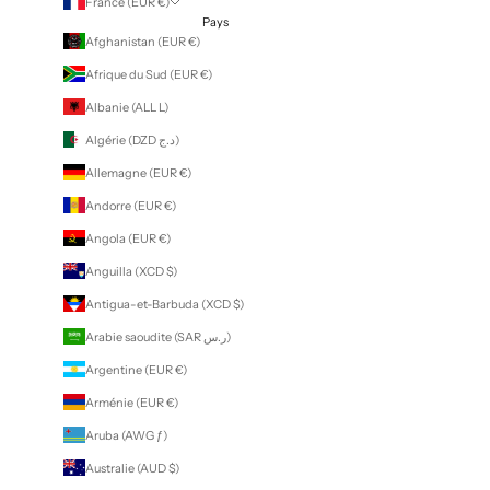
France (EUR €)
Pays
Afghanistan (EUR €)
Afrique du Sud (EUR €)
Albanie (ALL L)
Algérie (DZD د.ج)
Allemagne (EUR €)
Andorre (EUR €)
Angola (EUR €)
Anguilla (XCD $)
Antigua-et-Barbuda (XCD $)
Arabie saoudite (SAR ر.س)
Argentine (EUR €)
Arménie (EUR €)
Aruba (AWG ƒ)
Australie (AUD $)