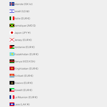
Islande (ISK kr)
Israël (ILS ₪)
Italie (EUR €)
Jamaïque (JMD $)
Japon (JPY ¥)
Jersey (EUR €)
Jordanie (EUR €)
Kazakhstan (EUR €)
Kenya (KES KSh)
Kirghizstan (EUR €)
Kiribati (EUR €)
Kosovo (EUR €)
Koweït (EUR €)
La Réunion (EUR €)
Laos (LAK ₭)