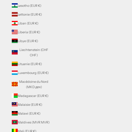
Lesotho (EUR €)
Lettonie (EUR €)
Liban (EUR €)
Liberia (EUR €)
Libye (EUR €)
Liechtenstein (CHF
CHF)
Lituanie (EUR €)
Luxembourg (EUR €)
Macédoine du Nord
(MKD ден)
Madagascar (EUR €)
Malaisie (EUR €)
Malawi (EUR €)
Maldives (MVR MVR)
Mali (EUR €)