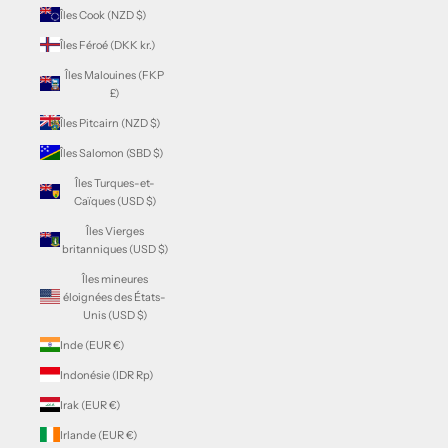
Îles Cook (NZD $)
Îles Féroé (DKK kr.)
Îles Malouines (FKP
£)
Îles Pitcairn (NZD $)
Îles Salomon (SBD $)
Îles Turques-et-
Caïques (USD $)
Îles Vierges
britanniques (USD $)
Îles mineures
éloignées des États-
Unis (USD $)
Inde (EUR €)
Indonésie (IDR Rp)
Irak (EUR €)
Irlande (EUR €)