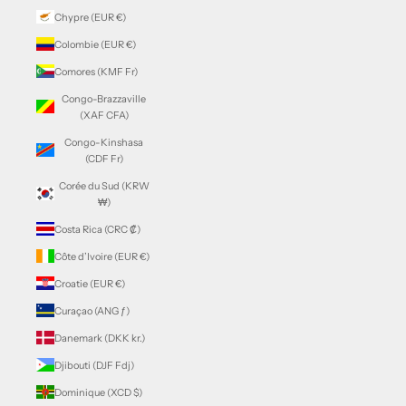
Chypre (EUR €)
Colombie (EUR €)
Comores (KMF Fr)
Congo-Brazzaville
(XAF CFA)
Congo-Kinshasa
(CDF Fr)
Corée du Sud (KRW
₩)
Costa Rica (CRC ₡)
Côte d’Ivoire (EUR €)
Croatie (EUR €)
Curaçao (ANG ƒ)
Danemark (DKK kr.)
Djibouti (DJF Fdj)
Dominique (XCD $)