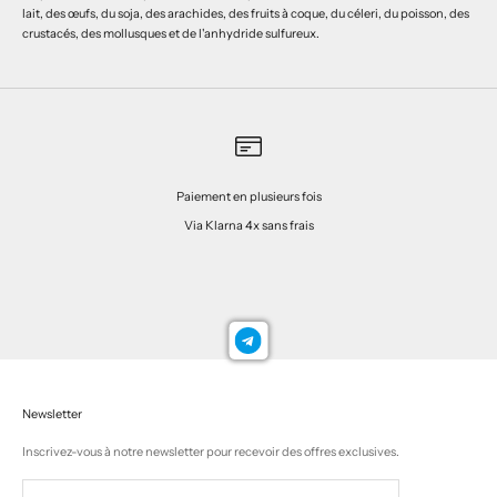
lait, des œufs, du soja, des arachides, des fruits à coque, du céleri, du poisson, des
crustacés, des mollusques et de l'anhydride sulfureux.
Paiement en plusieurs fois
Via Klarna 4x sans frais
Aller à l'élément 1
Aller à l'élément 2
Aller à l'élément 3
Aller à l'élément 4
Newsletter
Inscrivez-vous à notre newsletter pour recevoir des offres exclusives.