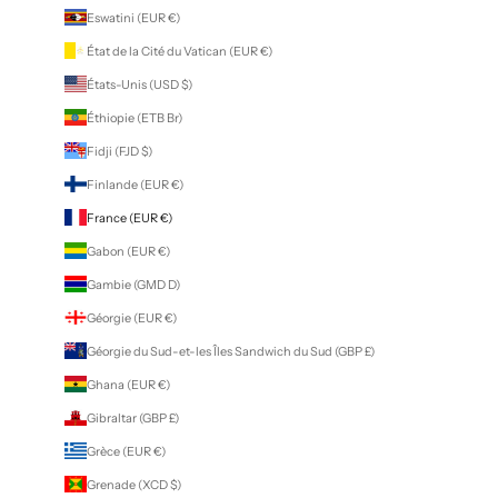
Eswatini (EUR €)
État de la Cité du Vatican (EUR €)
États-Unis (USD $)
Éthiopie (ETB Br)
Fidji (FJD $)
Finlande (EUR €)
France (EUR €)
Gabon (EUR €)
Gambie (GMD D)
Géorgie (EUR €)
Géorgie du Sud-et-les Îles Sandwich du Sud (GBP £)
Ghana (EUR €)
Gibraltar (GBP £)
Grèce (EUR €)
Grenade (XCD $)