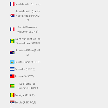
Saint-Martin (EUR €)
Saint-Martin (partie
néerlandaise) (ANG
ƒ)
Saint-Pierre-et-
Miquelon (EUR €)
Saint-Vincent-et-les
Grenadines (XCD $)
Sainte-Hélène (SHP
£)
Sainte-Lucie (XCD $)
Salvador (USD $)
Samoa (WST T)
Sao Tomé-et-
Principe (EUR €)
Sénégal (EUR €)
Serbie (RSD РСД)