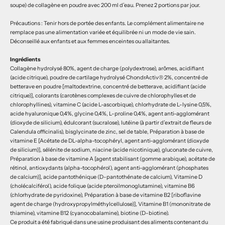
soupe) de collagène en poudre avec 200 ml d’eau. Prenez 2 portions par jour.
Précautions : Tenir hors de portée des enfants. Le complément alimentaire ne
remplace pas une alimentation variée et équilibrée ni un mode de vie sain.
Déconseillé aux enfants et aux femmes enceintes ou allaitantes.
Ingrédients
Collagène hydrolysé 80%, agent de charge (polydextrose), arômes, acidifiant
(acide citrique), poudre de cartilage hydrolysé ChondrActiv® 2%, concentré de
betterave en poudre [maltodextrine, concentré de betterave, acidifiant (acide
citrique)], colorants (carotènes complexes de cuivre de chlorophylles et de
chlorophyllines), vitamine C (acide L-ascorbique), chlorhydrate de L-lysine 0,5%,
acide hyaluronique 0,4%, glycine 0,4%, L-proline 0,4%, agent anti-agglomérant
(dioxyde de silicium), édulcorant (sucralose), lutéine (à partir d’extrait de fleurs de
Calendula officinalis), bisglycinate de zinc, sel de table, Préparation à base de
vitamine E [Acétate de DL-alpha-tocophéryl, agent anti-agglomérant (dioxyde
de silicium)], sélénite de sodium, niacine (acide nicotinique), gluconate de cuivre,
Préparation à base de vitamine A [agent stabilisant (gomme arabique), acétate de
rétinol, antioxydants (alpha-tocophérol), agent anti-agglomérant (phosphates
de calcium)], acide pantothénique (D-pantothénate de calcium), Vitamine D
(cholécalciférol), acide folique (acide pteroilmonoglutamine), vitamine B6
(chlorhydrate de pyridoxine), Préparation à base de vitamine B2 [riboflavine
agent de charge (hydroxypropylméthylcellulose)], Vitamine B1 (mononitrate de
thiamine), vitamine B12 (cyanocobalamine), biotine (D-biotine).
Ce produit a été fabriqué dans une usine produisant des aliments contenant du