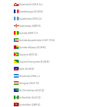
Groenland (DKK kr.)
Guadeloupe (EUR €)
Guatemala (GTQ Q)
Guernesey (GBP £)
Guinée (GNF Fr)
Guinée équatoriale (XAF CFA)
Guinée-Bissau (EUR €)
Guyana (GYD $)
Guyane française (EUR €)
Haïti (EUR €)
Honduras (HNL L)
Hongrie (HUF Ft)
Île Christmas (AUD $)
Île Norfolk (AUD $)
Île de Man (GBP £)