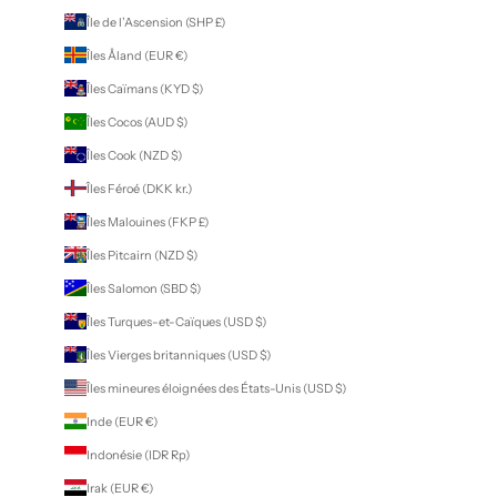
Île de l’Ascension (SHP £)
Îles Åland (EUR €)
Îles Caïmans (KYD $)
Îles Cocos (AUD $)
Îles Cook (NZD $)
Îles Féroé (DKK kr.)
Îles Malouines (FKP £)
Îles Pitcairn (NZD $)
Îles Salomon (SBD $)
Îles Turques-et-Caïques (USD $)
Îles Vierges britanniques (USD $)
Îles mineures éloignées des États-Unis (USD $)
Inde (EUR €)
Indonésie (IDR Rp)
Irak (EUR €)