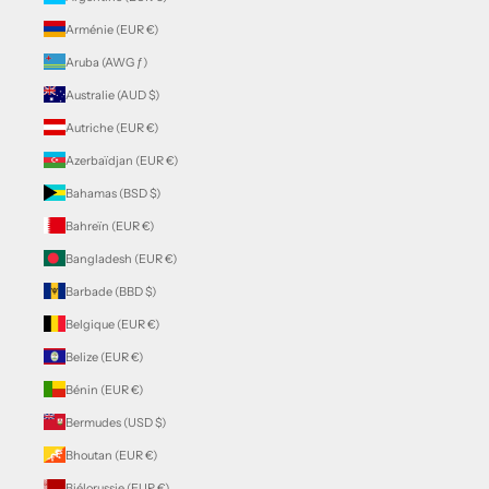
Arménie (EUR €)
Aruba (AWG ƒ)
Australie (AUD $)
Autriche (EUR €)
Azerbaïdjan (EUR €)
Bahamas (BSD $)
Bahreïn (EUR €)
Bangladesh (EUR €)
Barbade (BBD $)
Belgique (EUR €)
Belize (EUR €)
Bénin (EUR €)
Bermudes (USD $)
Bhoutan (EUR €)
Biélorussie (EUR €)