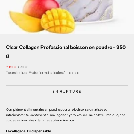
Clear Collagen Professional boisson en poudre - 350
g
Prix de vente
Prix normal
29.90€
36.90€
Taxes inclues
Frais d'envoi calculés
à la caisse
EN RUPTURE
Complément alimentaire en poudre pour une boisson aromatisée et
rafraîchissante, contenant du collagène hydrolysé, de l’acide hyaluronique, des
acides aminés, des vitamines et des minéraux.
Le collagène, l’indispensable