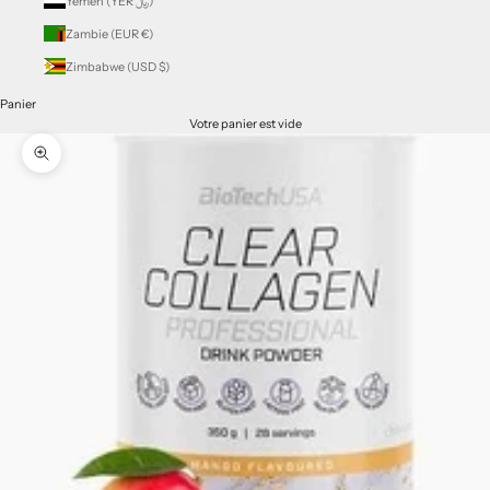
Yémen (YER ﷼)
Zambie (EUR €)
Zimbabwe (USD $)
Panier
Votre panier est vide
Zoomer sur l'image