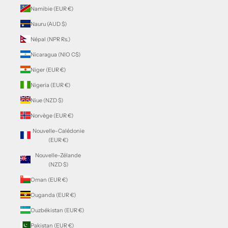
Namibie (EUR €)
Nauru (AUD $)
Népal (NPR Rs.)
Nicaragua (NIO C$)
Niger (EUR €)
Nigeria (EUR €)
Niue (NZD $)
Norvège (EUR €)
Nouvelle-Calédonie
(EUR €)
Nouvelle-Zélande
(NZD $)
Oman (EUR €)
Ouganda (EUR €)
Ouzbékistan (EUR €)
Pakistan (EUR €)