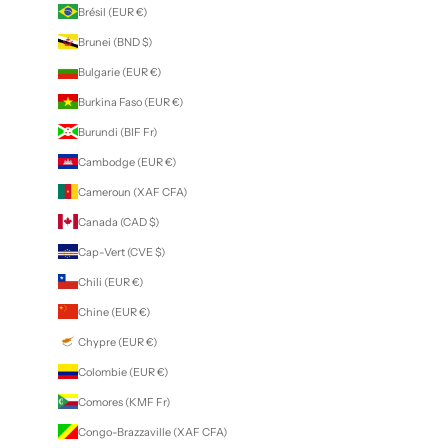
Brésil (EUR €)
Brunei (BND $)
Bulgarie (EUR €)
Burkina Faso (EUR €)
Burundi (BIF Fr)
Cambodge (EUR €)
Cameroun (XAF CFA)
Canada (CAD $)
Cap-Vert (CVE $)
Chili (EUR €)
Chine (EUR €)
Chypre (EUR €)
Colombie (EUR €)
Comores (KMF Fr)
Congo-Brazzaville (XAF CFA)