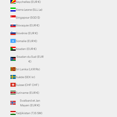
Seychelles (EUR €)
Sierra Leone (SLL Le)
Singapour (SGD $)
Slovaquie (EUR €)
Slovénie (EUR €)
Somalie (EUR €)
Soudan (EUR €)
Soudan du Sud (EUR
€)
Sri Lanka (LKR ₨)
Suède (SEK kr)
Suisse (CHF CHF)
Suriname (EUR €)
Svalbard et Jan
Mayen (EUR €)
Tadjikistan (TJS ЅМ)