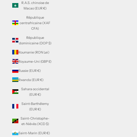
R.A.S. chinoise de
Macao (EUR €)
République
centrafricaine (XAF
CFA)
République
dominicaine (DOP $)
Roumanie (RON Lei)
Royaume-Uni (GBP £)
Russie (EUR €)
Rwanda (EUR €)
Sahara occidental
(EUR €)
Saint-Barthélemy
(EUR €)
Saint-Christophe-
et-Niévès (XCD $)
Saint-Marin (EUR €)