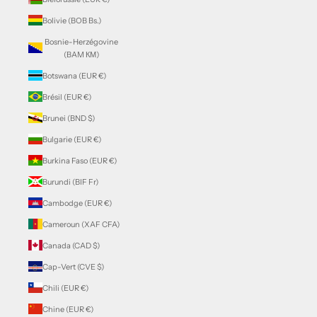
Bolivie (BOB Bs.)
Bosnie-Herzégovine
(BAM КМ)
Botswana (EUR €)
Brésil (EUR €)
Brunei (BND $)
Bulgarie (EUR €)
Burkina Faso (EUR €)
Burundi (BIF Fr)
Cambodge (EUR €)
Cameroun (XAF CFA)
Canada (CAD $)
Cap-Vert (CVE $)
Chili (EUR €)
Chine (EUR €)