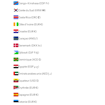
Congo-Kinshasa (CDF Fr)
Corée du Sud (KRW ₩)
Costa Rica (CRC ₡)
Côte d’Ivoire (EUR €)
Croatie (EUR €)
Curaçao (ANG ƒ)
Danemark (DKK kr.)
Djibouti (DJF Fdj)
Dominique (XCD $)
Égypte (EGP ج.م)
Émirats arabes unis (AED د.إ)
Équateur (USD $)
Érythrée (EUR €)
Espagne (EUR €)
Estonie (EUR €)