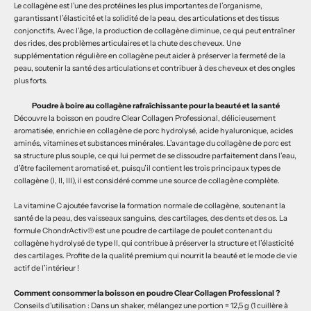
Le collagène est l’une des protéines les plus importantes de l’organisme,
garantissant l’élasticité et la solidité de la peau, des articulations et des tissus
conjonctifs. Avec l’âge, la production de collagène diminue, ce qui peut entraîner
des rides, des problèmes articulaires et la chute des cheveux. Une
supplémentation régulière en collagène peut aider à préserver la fermeté de la
peau, soutenir la santé des articulations et contribuer à des cheveux et des ongles
plus forts.
Poudre à boire au collagène rafraîchissante pour la beauté et la santé
Découvre la boisson en poudre Clear Collagen Professional, délicieusement
aromatisée, enrichie en collagène de porc hydrolysé, acide hyaluronique, acides
aminés, vitamines et substances minérales. L’avantage du collagène de porc est
sa structure plus souple, ce qui lui permet de se dissoudre parfaitement dans l’eau,
d’être facilement aromatisé et, puisqu’il contient les trois principaux types de
collagène (I, II, III), il est considéré comme une source de collagène complète.
La vitamine C ajoutée favorise la formation normale de collagène, soutenant la
santé de la peau, des vaisseaux sanguins, des cartilages, des dents et des os. La
formule ChondrActiv® est une poudre de cartilage de poulet contenant du
collagène hydrolysé de type II, qui contribue à préserver la structure et l’élasticité
des cartilages. Profite de la qualité premium qui nourrit la beauté et le mode de vie
actif de l’intérieur !
Comment consommer la boisson en poudre Clear Collagen Professional ?
Conseils d'utilisation : Dans un shaker, mélangez une portion = 12,5 g (1 cuillère à