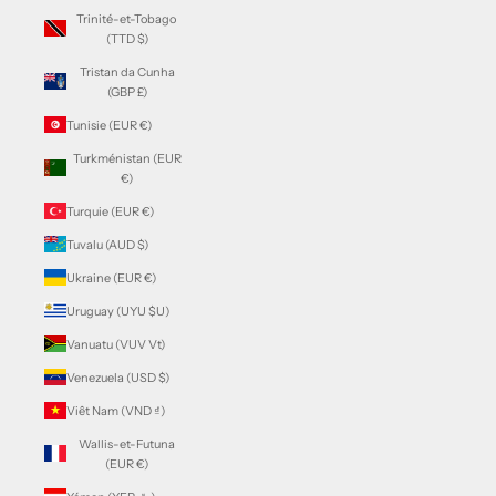
Trinité-et-Tobago
(TTD $)
Tristan da Cunha
(GBP £)
Tunisie (EUR €)
Turkménistan (EUR
€)
Turquie (EUR €)
Tuvalu (AUD $)
Ukraine (EUR €)
Uruguay (UYU $U)
Vanuatu (VUV Vt)
Venezuela (USD $)
Viêt Nam (VND ₫)
Wallis-et-Futuna
(EUR €)