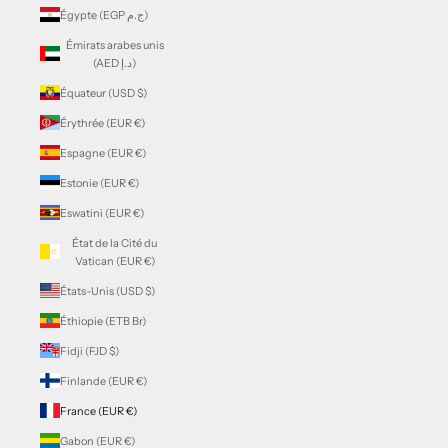
Égypte (EGP ج.م)
Émirats arabes unis
(AED د.إ)
Équateur (USD $)
Érythrée (EUR €)
Espagne (EUR €)
Estonie (EUR €)
Eswatini (EUR €)
État de la Cité du
Vatican (EUR €)
États-Unis (USD $)
Éthiopie (ETB Br)
Fidji (FJD $)
Finlande (EUR €)
France (EUR €)
Gabon (EUR €)