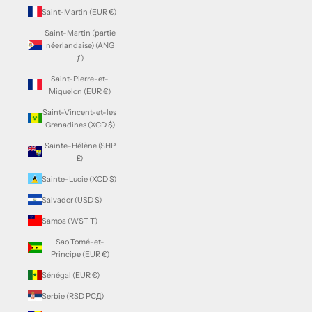
Saint-Martin (EUR €)
Saint-Martin (partie
néerlandaise) (ANG
ƒ)
Saint-Pierre-et-
Miquelon (EUR €)
Saint-Vincent-et-les
Grenadines (XCD $)
Sainte-Hélène (SHP
£)
Sainte-Lucie (XCD $)
Salvador (USD $)
Samoa (WST T)
Sao Tomé-et-
Principe (EUR €)
Sénégal (EUR €)
Serbie (RSD РСД)