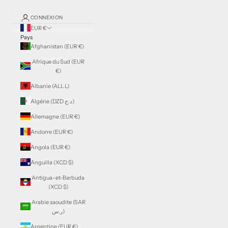
CONNEXION
EUR €
Pays
Afghanistan (EUR €)
Afrique du Sud (EUR
€)
Albanie (ALL L)
Algérie (DZD د.ج)
Allemagne (EUR €)
Andorre (EUR €)
Angola (EUR €)
Anguilla (XCD $)
Antigua-et-Barbuda
(XCD $)
Arabie saoudite (SAR
ر.س)
Argentine (EUR €)