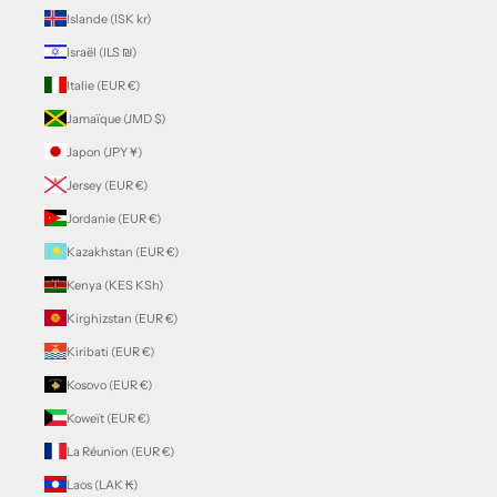
Islande (ISK kr)
Israël (ILS ₪)
Italie (EUR €)
Jamaïque (JMD $)
Japon (JPY ¥)
Jersey (EUR €)
Jordanie (EUR €)
Kazakhstan (EUR €)
Kenya (KES KSh)
Kirghizstan (EUR €)
Kiribati (EUR €)
Kosovo (EUR €)
Koweït (EUR €)
La Réunion (EUR €)
Laos (LAK ₭)