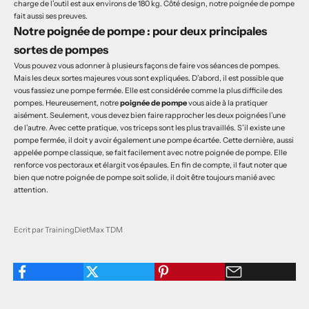
charge de l’outil est aux environs de 180 kg. Côté design, notre poignée de pompe
fait aussi ses preuves.
Notre poignée de pompe : pour deux principales
sortes de pompes
Vous pouvez vous adonner à plusieurs façons de faire vos séances de pompes.
Mais les deux sortes majeures vous sont expliquées. D’abord, il est possible que
vous fassiez une pompe fermée. Elle est considérée comme la plus difficile des
pompes. Heureusement, notre
poignée de pompe
vous aide à la pratiquer
aisément. Seulement, vous devez bien faire rapprocher les deux poignées l’une
de l’autre. Avec cette pratique, vos triceps sont les plus travaillés. S’il existe une
pompe fermée, il doit y avoir également une pompe écartée. Cette dernière, aussi
appelée pompe classique, se fait facilement avec notre poignée de pompe. Elle
renforce vos pectoraux et élargit vos épaules. En fin de compte, il faut noter que
bien que notre poignée de pompe soit solide, il doit être toujours manié avec
attention.
Ecrit par TrainingDietMax TDM