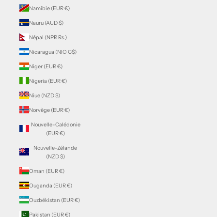
Namibie (EUR €)
Nauru (AUD $)
Népal (NPR Rs.)
Nicaragua (NIO C$)
Niger (EUR €)
Nigeria (EUR €)
Niue (NZD $)
Norvège (EUR €)
Nouvelle-Calédonie
(EUR €)
Nouvelle-Zélande
(NZD $)
Oman (EUR €)
Ouganda (EUR €)
Ouzbékistan (EUR €)
Pakistan (EUR €)