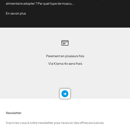
alimentaire adopter ? Par quel type de muscu...
En savoir plus
Paiement en plusieurs fois
Via Klarna 4x sans frais
Aller à l'élément 1
Aller à l'élément 2
Aller à l'élément 3
Aller à l'élément 4
Newsletter
Inscrivez-vous à notre newsletter pour recevoir des offres exclusives.