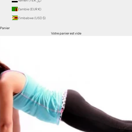
Yémen (YER ﷼)
Zambie (EUR €)
Zimbabwe (USD $)
Panier
Votre panier est vide