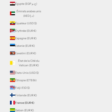
Égypte (EGP ج.م)
Émirats arabes unis
(AED د.إ)
Équateur (USD $)
Érythrée (EUR €)
Espagne (EUR €)
Estonie (EUR €)
Eswatini (EUR €)
État de la Cité du
Vatican (EUR €)
États-Unis (USD $)
Éthiopie (ETB Br)
Fidji (FJD $)
Finlande (EUR €)
France (EUR €)
Gabon (EUR €)