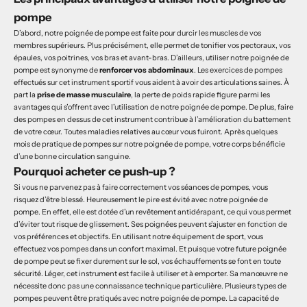
pompe
D’abord, notre poignée de pompe est faite pour durcir les muscles de vos
membres supérieurs. Plus précisément, elle permet de tonifier vos pectoraux, vos
épaules, vos poitrines, vos bras et avant-bras. D’ailleurs, utiliser notre poignée de
pompe est synonyme de
renforcer vos abdominaux
. Les exercices de pompes
effectués sur cet instrument sportif vous aident à avoir des articulations saines. À
part la
prise de masse musculaire
, la perte de poids rapide figure parmi les
avantages qui s’offrent avec l’utilisation de notre poignée de pompe. De plus, faire
des pompes en dessus de cet instrument contribue à l’amélioration du battement
de votre cœur. Toutes maladies relatives au cœur vous fuiront. Après quelques
mois de pratique de pompes sur notre poignée de pompe, votre corps bénéficie
d’une bonne circulation sanguine.
Pourquoi acheter ce push-up ?
Si vous ne parvenez pas à faire correctement vos séances de pompes, vous
risquez d’être blessé. Heureusement le pire est évité avec notre poignée de
pompe. En effet, elle est dotée d’un revêtement antidérapant, ce qui vous permet
d’éviter tout risque de glissement. Ses poignées peuvent s’ajuster en fonction de
vos préférences et objectifs. En utilisant notre équipement de sport, vous
effectuez vos pompes dans un confort maximal. Et puisque votre future poignée
de pompe peut se fixer durement sur le sol, vos échauffements se font en toute
sécurité. Léger, cet instrument est facile à utiliser et à emporter. Sa manœuvre ne
nécessite donc pas une connaissance technique particulière. Plusieurs types de
pompes peuvent être pratiqués avec notre poignée de pompe. La capacité de