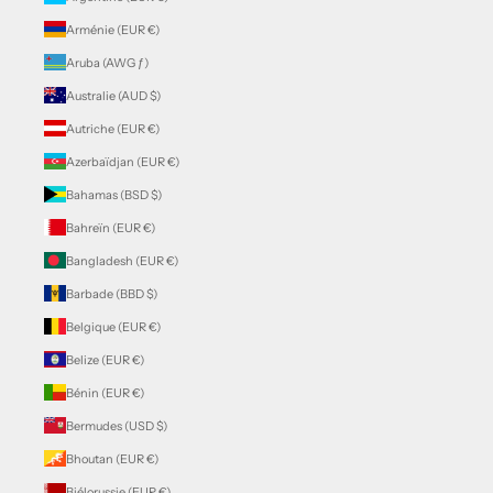
Arménie (EUR €)
Aruba (AWG ƒ)
Australie (AUD $)
Autriche (EUR €)
Azerbaïdjan (EUR €)
Bahamas (BSD $)
Bahreïn (EUR €)
Bangladesh (EUR €)
Barbade (BBD $)
Belgique (EUR €)
Belize (EUR €)
Bénin (EUR €)
Bermudes (USD $)
Bhoutan (EUR €)
Biélorussie (EUR €)