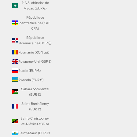
R.A.S. chinoise de
Macao (EUR €)
République
centrafricaine (XAF
CFA)
République
dominicaine (DOP $)
Roumanie (RON Lei)
Royaume-Uni (GBP £)
Russie (EUR €)
Rwanda (EUR €)
Sahara occidental
(EUR €)
Saint-Barthélemy
(EUR €)
Saint-Christophe-
et-Niévès (XCD $)
Saint-Marin (EUR €)