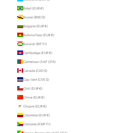
Brésil (EUR €)
Brunei (BND $)
Bulgarie (EUR €)
Burkina Faso (EUR €)
Burundi (BIF Fr)
Cambodge (EUR €)
Cameroun (XAF CFA)
Canada (CAD $)
Cap-Vert (CVE $)
Chili (EUR €)
Chine (EUR €)
Chypre (EUR €)
Colombie (EUR €)
Comores (KMF Fr)
Congo-Brazzaville (XAF CFA)