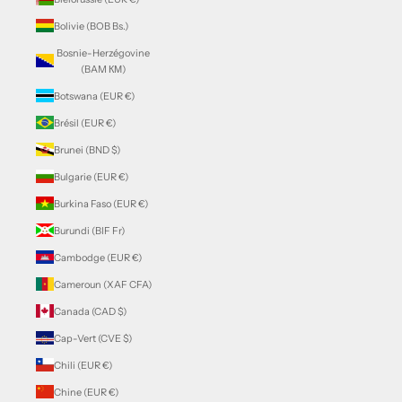
Bolivie (BOB Bs.)
Bosnie-Herzégovine
(BAM КМ)
Botswana (EUR €)
Brésil (EUR €)
Brunei (BND $)
Bulgarie (EUR €)
Burkina Faso (EUR €)
Burundi (BIF Fr)
Cambodge (EUR €)
Cameroun (XAF CFA)
Canada (CAD $)
Cap-Vert (CVE $)
Chili (EUR €)
Chine (EUR €)