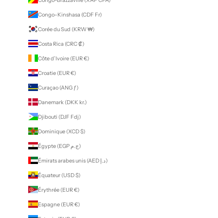
Congo-Kinshasa (CDF Fr)
Corée du Sud (KRW ₩)
Costa Rica (CRC ₡)
Côte d’Ivoire (EUR €)
Croatie (EUR €)
Curaçao (ANG ƒ)
Danemark (DKK kr.)
Djibouti (DJF Fdj)
Dominique (XCD $)
Égypte (EGP ج.م)
Émirats arabes unis (AED د.إ)
Équateur (USD $)
Érythrée (EUR €)
Espagne (EUR €)