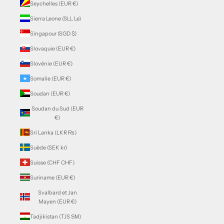
Seychelles (EUR €)
Sierra Leone (SLL Le)
Singapour (SGD $)
Slovaquie (EUR €)
Slovénie (EUR €)
Somalie (EUR €)
Soudan (EUR €)
Soudan du Sud (EUR
€)
Sri Lanka (LKR ₨)
Suède (SEK kr)
Suisse (CHF CHF)
Suriname (EUR €)
Svalbard et Jan
Mayen (EUR €)
Tadjikistan (TJS ЅМ)