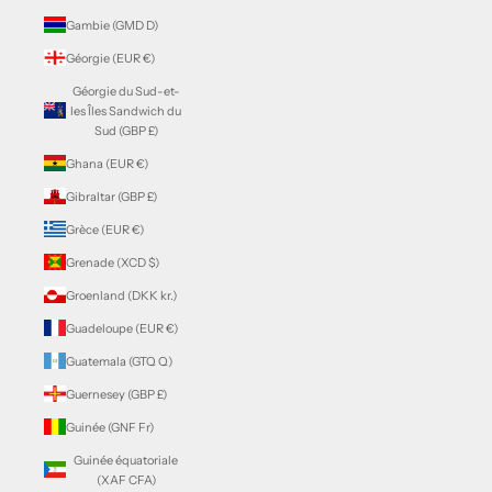
Gambie (GMD D)
Géorgie (EUR €)
Géorgie du Sud-et-
les Îles Sandwich du
Sud (GBP £)
Ghana (EUR €)
Gibraltar (GBP £)
Grèce (EUR €)
Grenade (XCD $)
Groenland (DKK kr.)
Guadeloupe (EUR €)
Guatemala (GTQ Q)
Guernesey (GBP £)
Guinée (GNF Fr)
Guinée équatoriale
(XAF CFA)