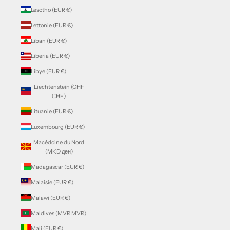
Lesotho (EUR €)
Lettonie (EUR €)
Liban (EUR €)
Liberia (EUR €)
Libye (EUR €)
Liechtenstein (CHF
CHF)
Lituanie (EUR €)
Luxembourg (EUR €)
Macédoine du Nord
(MKD ден)
Madagascar (EUR €)
Malaisie (EUR €)
Malawi (EUR €)
Maldives (MVR MVR)
Mali (EUR €)