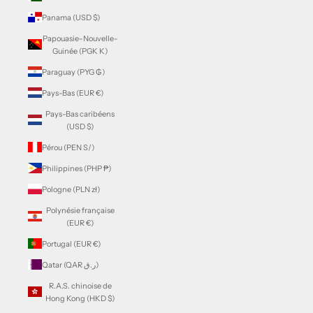
Panama (USD $)
Papouasie-Nouvelle-
Guinée (PGK K)
Paraguay (PYG ₲)
Pays-Bas (EUR €)
Pays-Bas caribéens
(USD $)
Pérou (PEN S/)
Philippines (PHP ₱)
Pologne (PLN zł)
Polynésie française
(EUR €)
Portugal (EUR €)
Qatar (QAR ر.ق)
R.A.S. chinoise de
Hong Kong (HKD $)