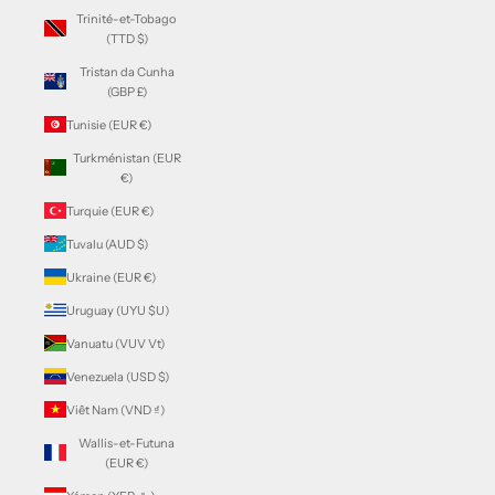
Trinité-et-Tobago
(TTD $)
Tristan da Cunha
(GBP £)
Tunisie (EUR €)
Turkménistan (EUR
€)
Turquie (EUR €)
Tuvalu (AUD $)
Ukraine (EUR €)
Uruguay (UYU $U)
Vanuatu (VUV Vt)
Venezuela (USD $)
Viêt Nam (VND ₫)
Wallis-et-Futuna
(EUR €)