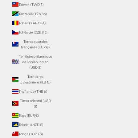
Taïwan (TWD $)
Tanzanie (TZS Sh)
Tchad (XAF CFA)
Tchéquie (CZK Kč)
Terres australes
françaises (EUR €)
Territoire britannique
de l’océan Indien
(USD $)
Territoires
palestiniens (ILS ₪)
Thaïlande (THB ฿)
Timor oriental (USD
$)
Togo (EUR €)
Tokelau (NZD $)
Tonga (TOP T$)