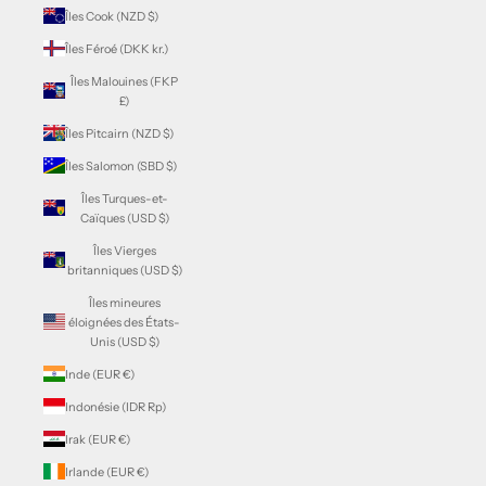
Îles Cook (NZD $)
Îles Féroé (DKK kr.)
Îles Malouines (FKP
£)
Îles Pitcairn (NZD $)
Îles Salomon (SBD $)
Îles Turques-et-
Caïques (USD $)
Îles Vierges
britanniques (USD $)
Îles mineures
éloignées des États-
Unis (USD $)
Inde (EUR €)
Indonésie (IDR Rp)
Irak (EUR €)
Irlande (EUR €)