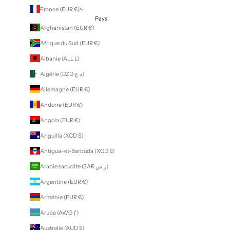
France (EUR €)
Pays
Afghanistan (EUR €)
Afrique du Sud (EUR €)
Albanie (ALL L)
Algérie (DZD د.ج)
Allemagne (EUR €)
Andorre (EUR €)
Angola (EUR €)
Anguilla (XCD $)
Antigua-et-Barbuda (XCD $)
Arabie saoudite (SAR ر.س)
Argentine (EUR €)
Arménie (EUR €)
Aruba (AWG ƒ)
Australie (AUD $)