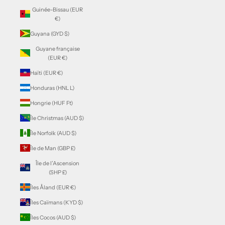
Guinée-Bissau (EUR
€)
Guyana (GYD $)
Guyane française
(EUR €)
Haïti (EUR €)
Honduras (HNL L)
Hongrie (HUF Ft)
Île Christmas (AUD $)
Île Norfolk (AUD $)
Île de Man (GBP £)
Île de l’Ascension
(SHP £)
Îles Åland (EUR €)
Îles Caïmans (KYD $)
Îles Cocos (AUD $)