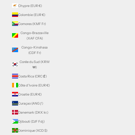
Chypre (EUR €)
Colombie (EUR €)
Comores (KMF Fr)
Congo-Brazzaville
(XAF CFA)
Congo-Kinshasa
(CDF Fr)
Corée du Sud (KRW
₩)
Costa Rica (CRC ₡)
Côte d’Ivoire (EUR €)
Croatie (EUR €)
Curaçao (ANG ƒ)
Danemark (DKK kr.)
Djibouti (DJF Fdj)
Dominique (XCD $)