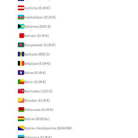
Autriche (EUR €)
Azerbaïdjan (EUR €)
Bahamas (BSD $)
Bahreïn (EUR €)
Bangladesh (EUR €)
Barbade (BBD $)
Belgique (EUR €)
Belize (EUR €)
Bénin (EUR €)
Bermudes (USD $)
Bhoutan (EUR €)
Biélorussie (EUR €)
Bolivie (BOB Bs.)
Bosnie-Herzégovine (BAM КМ)
Botswana (EUR €)