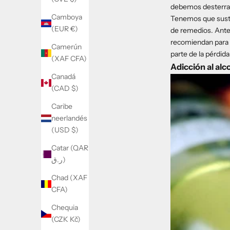
debemos desterrar 
Camboya
Tenemos que sustitu
(EUR €)
de remedios. Ante 
recomiendan para a
Camerún
parte de la pérdid
(XAF CFA)
Adicción al alc
Canadá
(CAD $)
Caribe
neerlandés
(USD $)
Catar (QAR
ر.ق)
Chad (XAF
CFA)
Chequia
(CZK Kč)