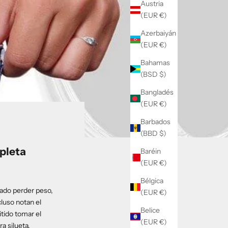
Austria
(EUR €)
Azerbaiyán
(EUR €)
Bahamas
(BSD $)
Bangladés
(EUR €)
Barbados
(BBD $)
pleta
Baréin
(EUR €)
Bélgica
ado perder peso,
(EUR €)
luso notan el
Belice
itido tomar el
(EUR €)
a silueta,