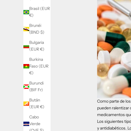
Brasil (EUR
€)
Brunéi
(BND $)
Bulgaria
(EUR €)
Burkina
Faso (EUR
€)
Burundi
(BIF Fr)
Bután
Como parte de los
(EUR €)
pueden ralentizar 
medicamentos que 
Cabo
Los siguientes tip
Verde
y antidiabéticos. 
(CVE $)