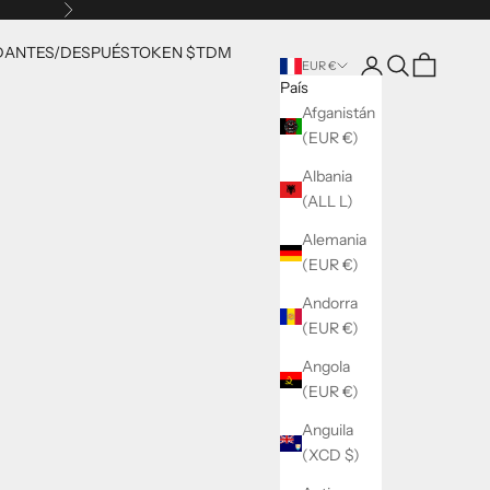
Siguiente
D
ANTES/DESPUÉS
TOKEN $TDM
Abrir página de la 
Abrir búsqueda
Abrir cesta
EUR €
País
Afganistán
(EUR €)
Albania
(ALL L)
Alemania
(EUR €)
Andorra
(EUR €)
Angola
(EUR €)
Anguila
(XCD $)