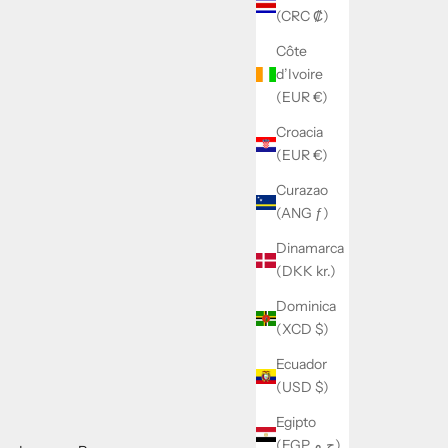
(CRC ₡)
Côte
d’Ivoire
(EUR €)
Croacia
(EUR €)
Curazao
(ANG ƒ)
Dinamarca
(DKK kr.)
Dominica
(XCD $)
Ecuador
(USD $)
Egipto
(EGP ج.م)