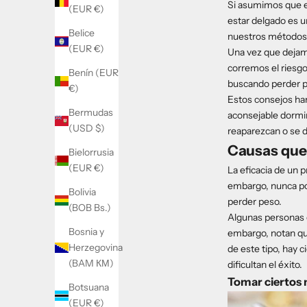
Si asumimos que e
(EUR €)
estar delgado es u
Belice
nuestros métodos
(EUR €)
Una vez que dejam
corremos el riesgo
Benín (EUR
buscando perder p
€)
Estos consejos han
Bermudas
aconsejable dormir
(USD $)
reaparezcan o se d
Causas que
Bielorrusia
(EUR €)
La eficacia de un 
embargo, nunca pode
Bolivia
perder peso.
(BOB Bs.)
Algunas personas 
Bosnia y
embargo, notan qu
Herzegovina
de este tipo, hay 
(BAM КМ)
dificultan el éxito.
Tomar ciertos 
Botsuana
(EUR €)