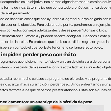
l desperdicio es un objetivo, nos hemos dignado tomar un camino equi
na forma de vida. Esto implica que contra todo pronóstico, nunca debem
 de adelgazamiento.
os de hacer las cosas que nos ayudaron a lograr el cuerpo delgado con 
 de caer en la obesidad. Para aclarar este punto, pondremos un ejemplo
eso con estos consejos adelgazantes y desea perder 10 onzas o kilos.
 demostrado su eficacia y pueden hacerte adelgazar. Llegados a este pu
se en los laureles. Es probable que los kilos perdidos regresen y que las
ispersen por todo el cuerpo. Este fenómeno se llama efecto yo-yo.
 impiden perder peso con éxito
programa de acondicionamiento físico y un plan de dieta varía de persona 
mos prescindir de la alimentación y la actividad física si nuestro objetiv
estudian con mucho cuidado su programa de ejercicios y su programa de 
e no avanzan hacia su ambición: perder peso. Si nos enfrentamos a un 
ciertos factores a los que debemos prestar atención. Estas son algunas d
medicamentos: un enemigo de la pérdida de peso