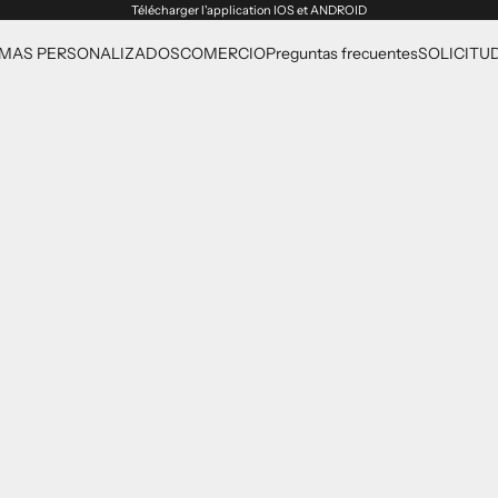
Télécharger l'application
IOS
et
ANDROID
MAS PERSONALIZADOS
COMERCIO
Preguntas frecuentes
SOLICITU