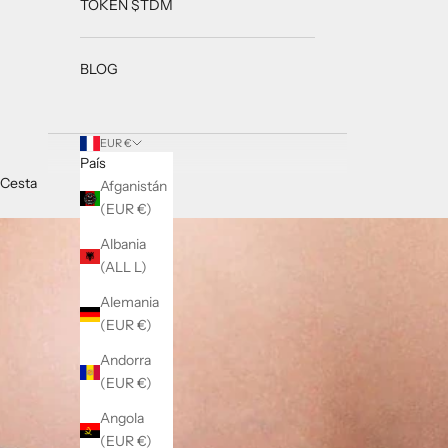
TOKEN $TDM
BLOG
EUR €
País
Cesta
Afganistán
(EUR €)
Albania
(ALL L)
Alemania
(EUR €)
Andorra
(EUR €)
Angola
(EUR €)