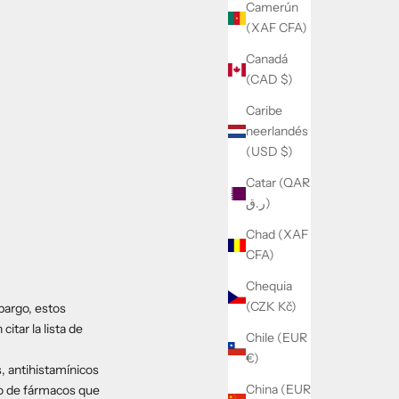
Camerún
(XAF CFA)
Canadá
(CAD $)
Caribe
neerlandés
(USD $)
Catar (QAR
ر.ق)
Chad (XAF
CFA)
Chequia
(CZK Kč)
bargo, estos
itar la lista de
Chile (EUR
€)
, antihistamínicos
China (EUR
ipo de fármacos que