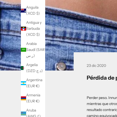
Anguila
(XCD $)
Antigua y
Barbuda
(XCD $)
Arabia
Saudí (SAR
ر.س)
Argelia
23 dic 2020
(DZD د.ج)
Pérdida de 
Argentina
(EUR €)
Armenia
Perder peso. Innu
(EUR €)
mientras que otros
resultado contrari
Aruba
camino equivocado.
(AWG ƒ)