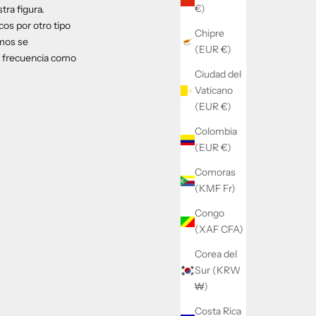
€)
ra figura.
cos por otro tipo
Chipre
imos se
(EUR €)
n frecuencia como
Ciudad del
Vaticano
(EUR €)
Colombia
(EUR €)
Comoras
(KMF Fr)
Congo
(XAF CFA)
Corea del
Sur (KRW
₩)
Costa Rica