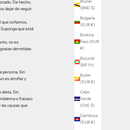
Brunéi
vocado. De hecho,
(BND $)
os dejar de seguir
Bulgaria
el que soñamos,
(EUR €)
. Suponga que está
Burkina
Faso (EUR
nto, no es
€)
 grasas derretidas
Burundi
(BIF Fr)
a persona. Sin
Bután
o es atrofiar y
(EUR €)
dieta. Sin
Cabo
problema o fracaso
Verde
e las causas que
(CVE $)
Camboya
(EUR €)