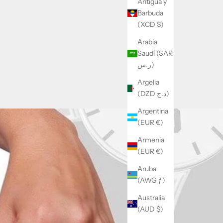
Antigua y
Barbuda
(XCD $)
Arabia
Saudí (SAR
ر.س)
Argelia
(DZD د.ج)
Argentina
(EUR €)
Armenia
(EUR €)
Aruba
(AWG ƒ)
Australia
(AUD $)